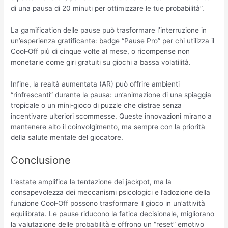
di una pausa di 20 minuti per ottimizzare le tue probabilità”.
La gamification delle pause può trasformare l’interruzione in
un’esperienza gratificante: badge “Pause Pro” per chi utilizza il
Cool‑Off più di cinque volte al mese, o ricompense non
monetarie come giri gratuiti su giochi a bassa volatilità.
Infine, la realtà aumentata (AR) può offrire ambienti
“rinfrescanti” durante la pausa: un’animazione di una spiaggia
tropicale o un mini‑gioco di puzzle che distrae senza
incentivare ulteriori scommesse. Queste innovazioni mirano a
mantenere alto il coinvolgimento, ma sempre con la priorità
della salute mentale del giocatore.
Conclusione
L’estate amplifica la tentazione dei jackpot, ma la
consapevolezza dei meccanismi psicologici e l’adozione della
funzione Cool‑Off possono trasformare il gioco in un’attività
equilibrata. Le pause riducono la fatica decisionale, migliorano
la valutazione delle probabilità e offrono un “reset” emotivo