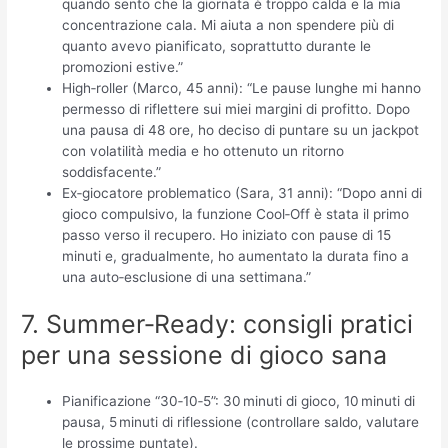
quando sento che la giornata è troppo calda e la mia
concentrazione cala. Mi aiuta a non spendere più di
quanto avevo pianificato, soprattutto durante le
promozioni estive.”
High‑roller (Marco, 45 anni): “Le pause lunghe mi hanno
permesso di riflettere sui miei margini di profitto. Dopo
una pausa di 48 ore, ho deciso di puntare su un jackpot
con volatilità media e ho ottenuto un ritorno
soddisfacente.”
Ex‑giocatore problematico (Sara, 31 anni): “Dopo anni di
gioco compulsivo, la funzione Cool‑Off è stata il primo
passo verso il recupero. Ho iniziato con pause di 15
minuti e, gradualmente, ho aumentato la durata fino a
una auto‑esclusione di una settimana.”
7. Summer‑Ready: consigli pratici
per una sessione di gioco sana
Pianificazione “30‑10‑5”: 30 minuti di gioco, 10 minuti di
pausa, 5 minuti di riflessione (controllare saldo, valutare
le prossime puntate).