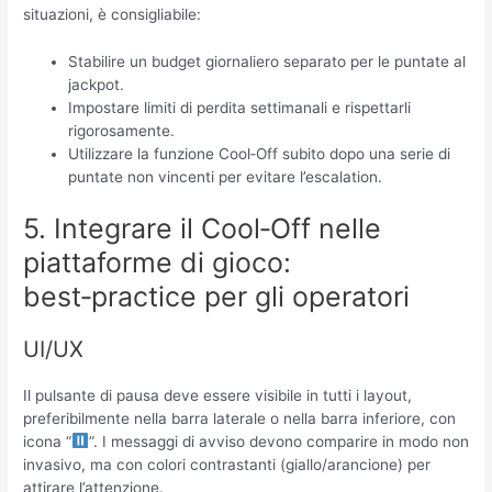
situazioni, è consigliabile:
Stabilire un budget giornaliero separato per le puntate al
jackpot.
Impostare limiti di perdita settimanali e rispettarli
rigorosamente.
Utilizzare la funzione Cool‑Off subito dopo una serie di
puntate non vincenti per evitare l’escalation.
5. Integrare il Cool‑Off nelle
piattaforme di gioco:
best‑practice per gli operatori
UI/UX
Il pulsante di pausa deve essere visibile in tutti i layout,
preferibilmente nella barra laterale o nella barra inferiore, con
icona “
”. I messaggi di avviso devono comparire in modo non
invasivo, ma con colori contrastanti (giallo/arancione) per
attirare l’attenzione.