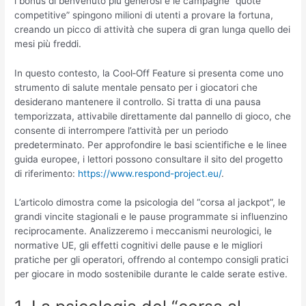
i bonus di benvenuto più generosi e le campagne “quote
competitive” spingono milioni di utenti a provare la fortuna,
creando un picco di attività che supera di gran lunga quello dei
mesi più freddi.
In questo contesto, la Cool‑Off Feature si presenta come uno
strumento di salute mentale pensato per i giocatori che
desiderano mantenere il controllo. Si tratta di una pausa
temporizzata, attivabile direttamente dal pannello di gioco, che
consente di interrompere l’attività per un periodo
predeterminato. Per approfondire le basi scientifiche e le linee
guida europee, i lettori possono consultare il sito del progetto
di riferimento:
https://www.respond-project.eu/
.
L’articolo dimostra come la psicologia del “corsa al jackpot”, le
grandi vincite stagionali e le pause programmate si influenzino
reciprocamente. Analizzeremo i meccanismi neurologici, le
normative UE, gli effetti cognitivi delle pause e le migliori
pratiche per gli operatori, offrendo al contempo consigli pratici
per giocare in modo sostenibile durante le calde serate estive.