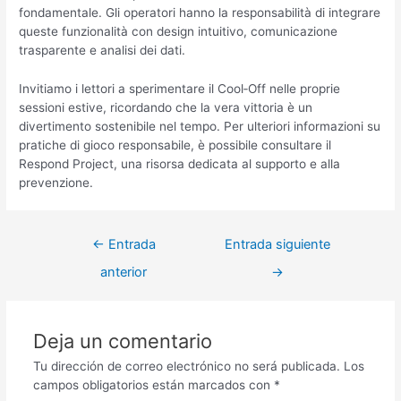
fondamentale. Gli operatori hanno la responsabilità di integrare
queste funzionalità con design intuitivo, comunicazione
trasparente e analisi dei dati.
Invitiamo i lettori a sperimentare il Cool‑Off nelle proprie
sessioni estive, ricordando che la vera vittoria è un
divertimento sostenibile nel tempo. Per ulteriori informazioni su
pratiche di gioco responsabile, è possibile consultare il
Respond Project, una risorsa dedicata al supporto e alla
prevenzione.
←
Entrada
Entrada siguiente
anterior
→
Deja un comentario
Tu dirección de correo electrónico no será publicada.
Los
campos obligatorios están marcados con
*