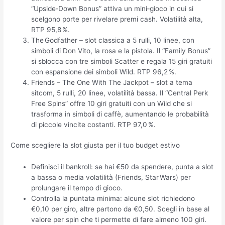
“Upside‑Down Bonus” attiva un mini‑gioco in cui si
scelgono porte per rivelare premi cash. Volatilità alta,
RTP 95,8 %.
The Godfather – slot classica a 5 rulli, 10 linee, con
simboli di Don Vito, la rosa e la pistola. Il “Family Bonus”
si sblocca con tre simboli Scatter e regala 15 giri gratuiti
con espansione dei simboli Wild. RTP 96,2 %.
Friends – The One With The Jackpot – slot a tema
sitcom, 5 rulli, 20 linee, volatilità bassa. Il “Central Perk
Free Spins” offre 10 giri gratuiti con un Wild che si
trasforma in simboli di caffè, aumentando le probabilità
di piccole vincite costanti. RTP 97,0 %.
Come scegliere la slot giusta per il tuo budget estivo
Definisci il bankroll: se hai €50 da spendere, punta a slot
a bassa o media volatilità (Friends, Star Wars) per
prolungare il tempo di gioco.
Controlla la puntata minima: alcune slot richiedono
€0,10 per giro, altre partono da €0,50. Scegli in base al
valore per spin che ti permette di fare almeno 100 giri.