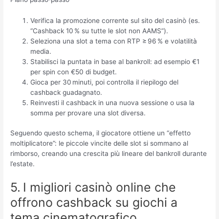
Verifica la promozione corrente sul sito del casinò (es.
“Cashback 10 % su tutte le slot non AAMS”).
Seleziona una slot a tema con RTP ≥ 96 % e volatilità
media.
Stabilisci la puntata in base al bankroll: ad esempio €1
per spin con €50 di budget.
Gioca per 30 minuti, poi controlla il riepilogo del
cashback guadagnato.
Reinvesti il cashback in una nuova sessione o usa la
somma per provare una slot diversa.
Seguendo questo schema, il giocatore ottiene un “effetto
moltiplicatore”: le piccole vincite delle slot si sommano al
rimborso, creando una crescita più lineare del bankroll durante
l’estate.
5. I migliori casinò online che
offrono cashback su giochi a
tema cinematografico