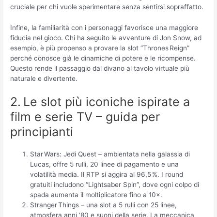
cruciale per chi vuole sperimentare senza sentirsi sopraffatto.
Infine, la familiarità con i personaggi favorisce una maggiore
fiducia nel gioco. Chi ha seguito le avventure di Jon Snow, ad
esempio, è più propenso a provare la slot “Thrones Reign”
perché conosce già le dinamiche di potere e le ricompense.
Questo rende il passaggio dal divano al tavolo virtuale più
naturale e divertente.
2. Le slot più iconiche ispirate a
film e serie TV – guida per
principianti
Star Wars: Jedi Quest – ambientata nella galassia di
Lucas, offre 5 rulli, 20 linee di pagamento e una
volatilità media. Il RTP si aggira al 96,5 %. I round
gratuiti includono “Lightsaber Spin”, dove ogni colpo di
spada aumenta il moltiplicatore fino a 10×.
Stranger Things – una slot a 5 rulli con 25 linee,
atmosfera anni ‘80 e suoni della serie. La meccanica