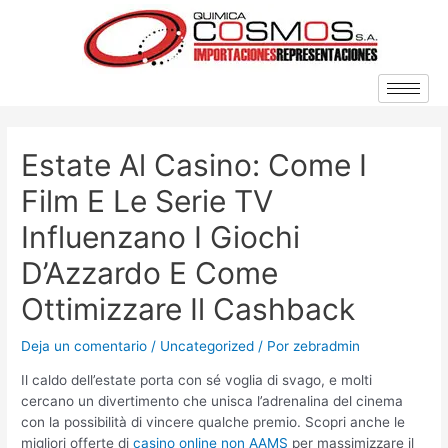
Estate Al Casino: Come I
Film E Le Serie TV
Influenzano I Giochi
D’Azzardo E Come
Ottimizzare Il Cashback
Deja un comentario
/
Uncategorized
/ Por
zebradmin
Il caldo dell’estate porta con sé voglia di svago, e molti
cercano un divertimento che unisca l’adrenalina del cinema
con la possibilità di vincere qualche premio. Scopri anche le
migliori offerte di
casino online non AAMS
per massimizzare il