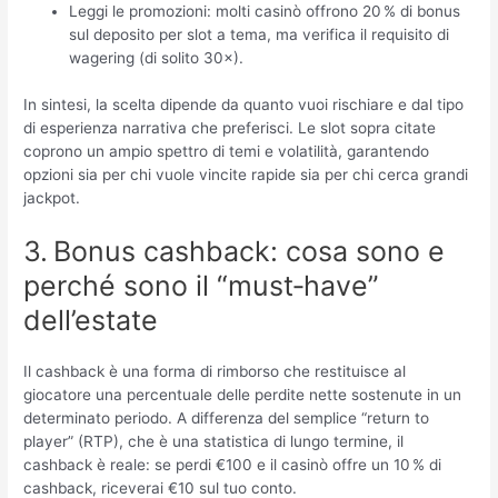
Leggi le promozioni: molti casinò offrono 20 % di bonus
sul deposito per slot a tema, ma verifica il requisito di
wagering (di solito 30×).
In sintesi, la scelta dipende da quanto vuoi rischiare e dal tipo
di esperienza narrativa che preferisci. Le slot sopra citate
coprono un ampio spettro di temi e volatilità, garantendo
opzioni sia per chi vuole vincite rapide sia per chi cerca grandi
jackpot.
3. Bonus cashback: cosa sono e
perché sono il “must‑have”
dell’estate
Il cashback è una forma di rimborso che restituisce al
giocatore una percentuale delle perdite nette sostenute in un
determinato periodo. A differenza del semplice “return to
player” (RTP), che è una statistica di lungo termine, il
cashback è reale: se perdi €100 e il casinò offre un 10 % di
cashback, riceverai €10 sul tuo conto.