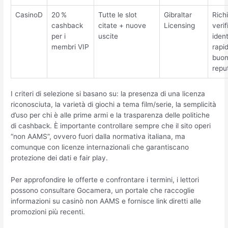
CasinoD
20 %
Tutte le slot
Gibraltar
Rich
cashback
citate + nuove
Licensing
verif
per i
uscite
ident
membri VIP
rapi
buo
repu
I criteri di selezione si basano su: la presenza di una licenza
riconosciuta, la varietà di giochi a tema film/serie, la semplicità
d’uso per chi è alle prime armi e la trasparenza delle politiche
di cashback. È importante controllare sempre che il sito operi
“non AAMS”, ovvero fuori dalla normativa italiana, ma
comunque con licenze internazionali che garantiscano
protezione dei dati e fair play.
Per approfondire le offerte e confrontare i termini, i lettori
possono consultare Gocamera, un portale che raccoglie
informazioni su casinò non AAMS e fornisce link diretti alle
promozioni più recenti.