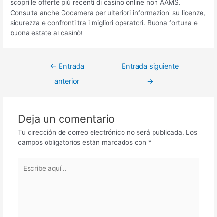
scopri le offerte più recenti di casino online non AAMS.
Consulta anche Gocamera per ulteriori informazioni su licenze,
sicurezza e confronti tra i migliori operatori. Buona fortuna e
buona estate al casinò!
←
Entrada
Entrada siguiente
anterior
→
Deja un comentario
Tu dirección de correo electrónico no será publicada.
Los
campos obligatorios están marcados con
*