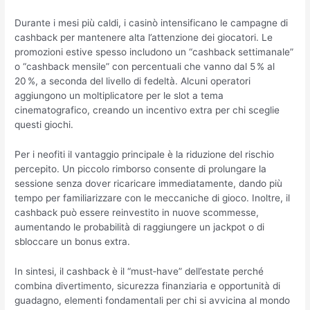
Durante i mesi più caldi, i casinò intensificano le campagne di
cashback per mantenere alta l’attenzione dei giocatori. Le
promozioni estive spesso includono un “cashback settimanale”
o “cashback mensile” con percentuali che vanno dal 5 % al
20 %, a seconda del livello di fedeltà. Alcuni operatori
aggiungono un moltiplicatore per le slot a tema
cinematografico, creando un incentivo extra per chi sceglie
questi giochi.
Per i neofiti il vantaggio principale è la riduzione del rischio
percepito. Un piccolo rimborso consente di prolungare la
sessione senza dover ricaricare immediatamente, dando più
tempo per familiarizzare con le meccaniche di gioco. Inoltre, il
cashback può essere reinvestito in nuove scommesse,
aumentando le probabilità di raggiungere un jackpot o di
sbloccare un bonus extra.
In sintesi, il cashback è il “must‑have” dell’estate perché
combina divertimento, sicurezza finanziaria e opportunità di
guadagno, elementi fondamentali per chi si avvicina al mondo