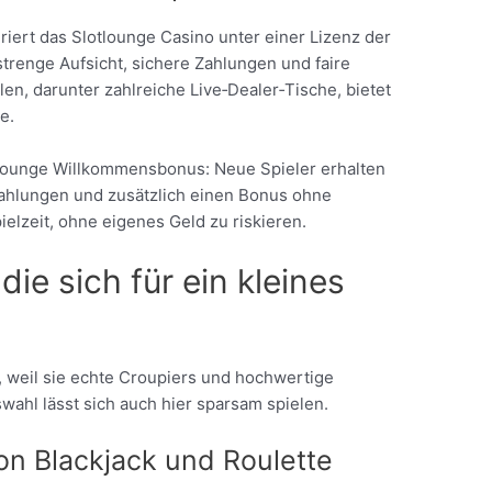
riert das Slotlounge Casino unter einer Lizenz der
trenge Aufsicht, sichere Zahlungen und faire
en, darunter zahlreiche Live‑Dealer‑Tische, bietet
e.
lounge Willkommensbonus: Neue Spieler erhalten
zahlungen und zusätzlich einen Bonus ohne
ielzeit, ohne eigenes Geld zu riskieren.
die sich für ein kleines
r, weil sie echte Croupiers und hochwertige
wahl lässt sich auch hier sparsam spielen.
on Blackjack und Roulette