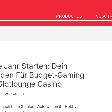
PRODUCTOS
NOSOT
e Jahr Starten: Dein
aden Für Budget‑Gaming
 Slotlounge Casino
Por
zebradmin
– auch beim Spielen. Viele wollen ihr Hobby