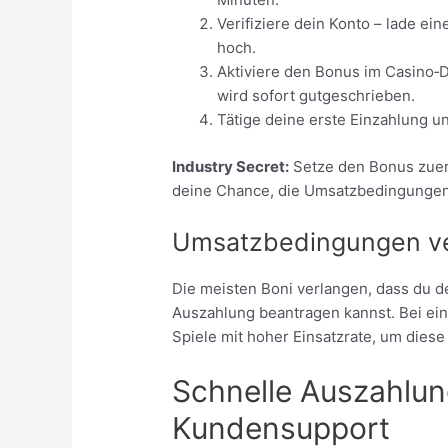
Verifiziere dein Konto – lade e
hoch.
Aktiviere den Bonus im Casino‑
wird sofort gutgeschrieben.
Tätige deine erste Einzahlung 
Industry Secret:
Setze den Bonus zuerst
deine Chance, die Umsatzbedingungen 
Umsatzbedingungen v
Die meisten Boni verlangen, dass du 
Auszahlung beantragen kannst. Bei ei
Spiele mit hoher Einsatzrate, um dies
Schnelle Auszahlun
Kundensupport