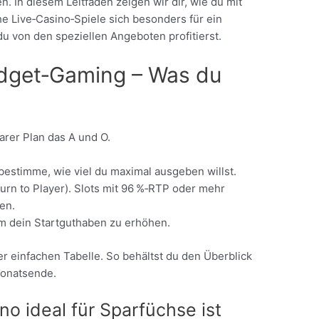
 In diesem Leitfaden zeigen wir dir, wie du mit
he Live‑Casino‑Spiele sich besonders für ein
 von den speziellen Angeboten profitierst.
dget‑Gaming – Was du
klarer Plan das A und O.
 bestimme, wie viel du maximal ausgeben willst.
urn to Player). Slots mit 96 %‑RTP oder mehr
en.
m dein Startguthaben zu erhöhen.
er einfachen Tabelle. So behältst du den Überblick
onatsende.
o ideal für Sparfüchse ist