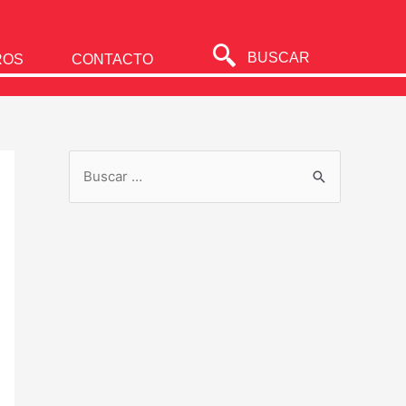
BUSCAR
ROS
CONTACTO