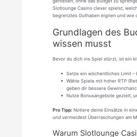
genießen, ohne das Budget zu sprengen.
Slotlounge Casino clever spielst, welc
begrenztes Guthaben eignen und wie du
Grundlagen des Bu
wissen musst
Bevor du dich ins Spiel stürzt, ist ein 
Setze ein wöchentliches Limit –
Wähle Spiele mit hoher RTP (Ret
geben dir bessere Gewinnchanc
Nutze Bonusangebote gezielt, u
Pro Tipp:
Notiere deine Einsätze in ein
und vermeidest Überraschungen am M
Warum Slotlounge Casin