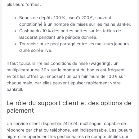
plusieurs formes :
Bonus de dépôt : 100 % jusqu’à 200 €, souvent
conditionné à un nombre de mises sur les mains Banker.
Cashback : 10 % des pertes nettes sur les tables de
Baccarat pendant une période donnée.
Tournois : prize pool partagé entre les meilleurs joueurs
d’une soirée live.
Il faut toujours lire les conditions de mise (wagering) : un
multiplicateur de 30 x sur le montant du bonus est fréquent.
Évitez les offres qui imposent un pari minimum de 100 € sur
chaque main, car elles peuvent épuiser rapidement votre
bankroll.
Le rôle du support client et des options de
paiement
Un service client disponible 24 h/24, multilingue, capable de
répondre par chat ou téléphone, est indispensable. Les joueurs
high‑roller apprécient les gestionnaires de compte dédiés qui