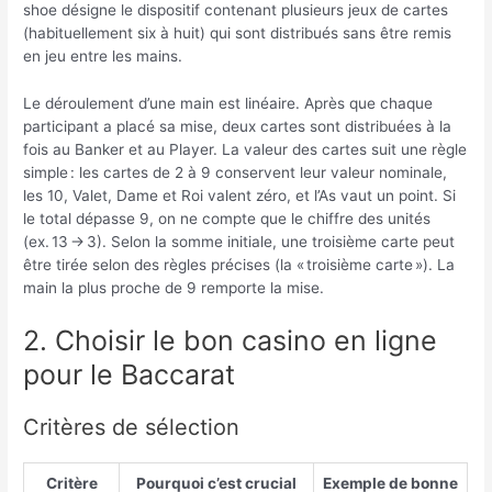
shoe désigne le dispositif contenant plusieurs jeux de cartes
(habituellement six à huit) qui sont distribués sans être remis
en jeu entre les mains.
Le déroulement d’une main est linéaire. Après que chaque
participant a placé sa mise, deux cartes sont distribuées à la
fois au Banker et au Player. La valeur des cartes suit une règle
simple : les cartes de 2 à 9 conservent leur valeur nominale,
les 10, Valet, Dame et Roi valent zéro, et l’As vaut un point. Si
le total dépasse 9, on ne compte que le chiffre des unités
(ex. 13 → 3). Selon la somme initiale, une troisième carte peut
être tirée selon des règles précises (la « troisième carte »). La
main la plus proche de 9 remporte la mise.
2. Choisir le bon casino en ligne
pour le Baccarat
Critères de sélection
Critère
Pourquoi c’est crucial
Exemple de bonne