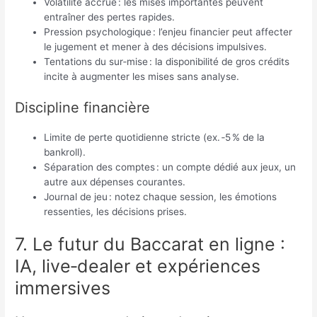
Volatilité accrue : les mises importantes peuvent
entraîner des pertes rapides.
Pression psychologique : l’enjeu financier peut affecter
le jugement et mener à des décisions impulsives.
Tentations du sur‑mise : la disponibilité de gros crédits
incite à augmenter les mises sans analyse.
Discipline financière
Limite de perte quotidienne stricte (ex. ‑5 % de la
bankroll).
Séparation des comptes : un compte dédié aux jeux, un
autre aux dépenses courantes.
Journal de jeu : notez chaque session, les émotions
ressenties, les décisions prises.
7. Le futur du Baccarat en ligne :
IA, live‑dealer et expériences
immersives