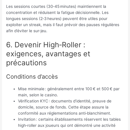
Les sessions courtes (30‑45 minutes) maintiennent la
concentration et réduisent la fatigue décisionnelle. Les
longues sessions (2‑3 heures) peuvent être utiles pour
exploiter un streak, mais il faut prévoir des pauses régulières
afin d’éviter le sur‑jeu.
6. Devenir High‑Roller :
exigences, avantages et
précautions
Conditions d’accès
Mise minimale : généralement entre 100 € et 500 € par
main, selon le casino.
Vérification KYC : documents d’identité, preuve de
domicile, source de fonds. Cette étape assure la
conformité aux réglementations anti‑blanchiment.
Invitation : certains établissements réservent les tables
high‑roller aux joueurs qui ont démontré une activité