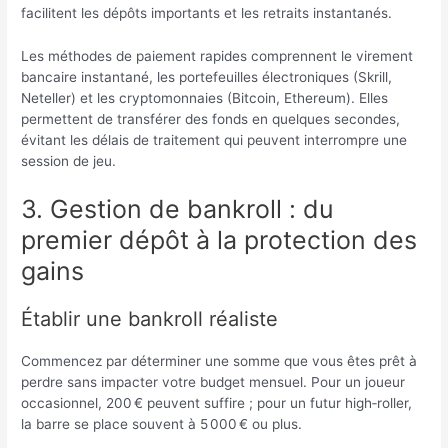
facilitent les dépôts importants et les retraits instantanés.
Les méthodes de paiement rapides comprennent le virement
bancaire instantané, les portefeuilles électroniques (Skrill,
Neteller) et les cryptomonnaies (Bitcoin, Ethereum). Elles
permettent de transférer des fonds en quelques secondes,
évitant les délais de traitement qui peuvent interrompre une
session de jeu.
3. Gestion de bankroll : du
premier dépôt à la protection des
gains
Établir une bankroll réaliste
Commencez par déterminer une somme que vous êtes prêt à
perdre sans impacter votre budget mensuel. Pour un joueur
occasionnel, 200 € peuvent suffire ; pour un futur high‑roller,
la barre se place souvent à 5 000 € ou plus.