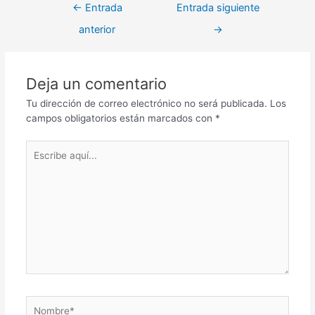
←
Entrada
Entrada siguiente
anterior
→
Deja un comentario
Tu dirección de correo electrónico no será publicada.
Los
campos obligatorios están marcados con
*