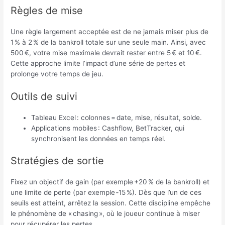
Règles de mise
Une règle largement acceptée est de ne jamais miser plus de
1 % à 2 % de la bankroll totale sur une seule main. Ainsi, avec
500 €, votre mise maximale devrait rester entre 5 € et 10 €.
Cette approche limite l’impact d’une série de pertes et
prolonge votre temps de jeu.
Outils de suivi
Tableau Excel : colonnes = date, mise, résultat, solde.
Applications mobiles : Cashflow, BetTracker, qui
synchronisent les données en temps réel.
Stratégies de sortie
Fixez un objectif de gain (par exemple +20 % de la bankroll) et
une limite de perte (par exemple ‑15 %). Dès que l’un de ces
seuils est atteint, arrêtez la session. Cette discipline empêche
le phénomène de « chasing », où le joueur continue à miser
pour récupérer les pertes.