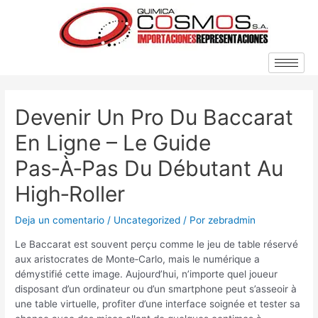
Devenir Un Pro Du Baccarat
En Ligne – Le Guide
Pas‑à‑Pas Du Débutant Au
High‑Roller
Deja un comentario
/
Uncategorized
/ Por
zebradmin
Le Baccarat est souvent perçu comme le jeu de table réservé
aux aristocrates de Monte‑Carlo, mais le numérique a
démystifié cette image. Aujourd’hui, n’importe quel joueur
disposant d’un ordinateur ou d’un smartphone peut s’asseoir à
une table virtuelle, profiter d’une interface soignée et tester sa