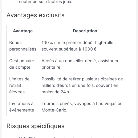
soutenue sur d’autres jeux.
Avantages exclusifs
Avantage
Description
Bonus
100 % sur le premier dépôt high‑roller,
personnalisés
souvent supérieur à 1 000 €.
Gestionnaire
Accès à un conseiller dédié, assistance
de compte
prioritaire.
Limites de
Possibilité de retirer plusieurs dizaines de
retrait
milliers d’euros en une fois, souvent en
élevées
moins de 24 h.
Invitations à
Tournois privés, voyages à Las Vegas ou
événements
Monte‑Carlo.
Risques spécifiques