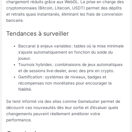
chargement réduits grâce aux WebGL. La prise en charge des
cryptomonnaies (Bitcoin, Litecoin, USDT) permet des dépôts
et retraits quasi instantanés, éliminant les frais de conversion
bancaire.
Tendances à surveiller
Baccarat à enjeux variables : tables où la mise minimale
s’ajuste automatiquement en fonction du solde du
joueur.
Tournois hybrides : combinaisons de jeux automatiques
et de sessions live‑dealer, avec des prix en crypto.
Gamification : systèmes de niveaux, badges et
récompenses non monétaires pour encourager la
fidélité.
Se tenir informé via des sites comme Gameluster permet de
découvrir ces nouveautés dès leur sortie et d’évaluer quels
changements peuvent réellement améliorer votre
performance.