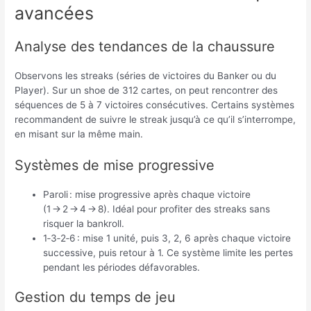
avancées
Analyse des tendances de la chaussure
Observons les streaks (séries de victoires du Banker ou du
Player). Sur un shoe de 312 cartes, on peut rencontrer des
séquences de 5 à 7 victoires consécutives. Certains systèmes
recommandent de suivre le streak jusqu’à ce qu’il s’interrompe,
en misant sur la même main.
Systèmes de mise progressive
Paroli : mise progressive après chaque victoire
(1 → 2 → 4 → 8). Idéal pour profiter des streaks sans
risquer la bankroll.
1‑3‑2‑6 : mise 1 unité, puis 3, 2, 6 après chaque victoire
successive, puis retour à 1. Ce système limite les pertes
pendant les périodes défavorables.
Gestion du temps de jeu