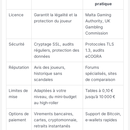
pratique
Licence
Garantit la légalité et la
Malta Gaming
protection du joueur
Authority, UK
Gambling
Commission
Sécurité
Cryptage SSL, audits
Protocoles TLS
réguliers, protection des
1.3, audits
données
eCOGRA
Réputation
Avis des joueurs,
Forums
historique sans
spécialisés, sites
scandales
de comparaison
Limites de
Adaptées à votre
Tables à 0,10 €
mise
niveau, du mini‑budget
jusqu’à 10 000 €
au high‑roller
Options de
Virements bancaires,
Support de Bitcoin,
paiement
cartes, cryptomonnaie,
e‑wallets rapides
retraits instantanés