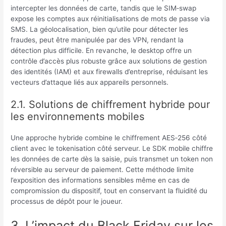
intercepter les données de carte, tandis que le SIM‑swap
expose les comptes aux réinitialisations de mots de passe via
SMS. La géolocalisation, bien qu’utile pour détecter les
fraudes, peut être manipulée par des VPN, rendant la
détection plus difficile. En revanche, le desktop offre un
contrôle d’accès plus robuste grâce aux solutions de gestion
des identités (IAM) et aux firewalls d’entreprise, réduisant les
vecteurs d’attaque liés aux appareils personnels.
2.1. Solutions de chiffrement hybride pour
les environnements mobiles
Une approche hybride combine le chiffrement AES‑256 côté
client avec le tokenisation côté serveur. Le SDK mobile chiffre
les données de carte dès la saisie, puis transmet un token non
réversible au serveur de paiement. Cette méthode limite
l’exposition des informations sensibles même en cas de
compromission du dispositif, tout en conservant la fluidité du
processus de dépôt pour le joueur.
3. L’impact du Black Friday sur les