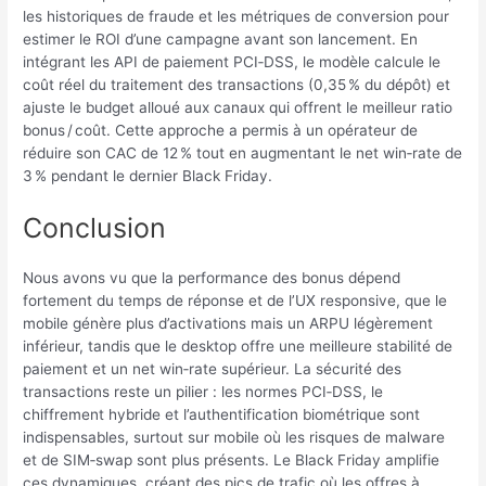
les historiques de fraude et les métriques de conversion pour
estimer le ROI d’une campagne avant son lancement. En
intégrant les API de paiement PCI‑DSS, le modèle calcule le
coût réel du traitement des transactions (0,35 % du dépôt) et
ajuste le budget alloué aux canaux qui offrent le meilleur ratio
bonus / coût. Cette approche a permis à un opérateur de
réduire son CAC de 12 % tout en augmentant le net win‑rate de
3 % pendant le dernier Black Friday.
Conclusion
Nous avons vu que la performance des bonus dépend
fortement du temps de réponse et de l’UX responsive, que le
mobile génère plus d’activations mais un ARPU légèrement
inférieur, tandis que le desktop offre une meilleure stabilité de
paiement et un net win‑rate supérieur. La sécurité des
transactions reste un pilier : les normes PCI‑DSS, le
chiffrement hybride et l’authentification biométrique sont
indispensables, surtout sur mobile où les risques de malware
et de SIM‑swap sont plus présents. Le Black Friday amplifie
ces dynamiques, créant des pics de trafic où les offres à