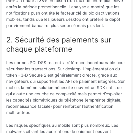
l’ARPU a chuté à 38 € en raison d’un taux de churn plus élevé
après la période promotionnelle. L’analyse a montré que les
notifications push ont été le facteur clé du pic d’activations
mobiles, tandis que les joueurs desktop ont préféré le dépôt
par virement bancaire, plus sécurisé mais plus lent.
2. Sécurité des paiements sur
chaque plateforme
Les normes PCI‑DSS restent la référence incontournable pour
sécuriser les transactions. Sur desktop, l’implémentation du
token + 3‑D Secure 2 est généralement directe, grâce aux
navigateurs qui supportent les API de paiement intégrées. Sur
mobile, la même solution nécessite souvent un SDK natif, ce
qui ajoute une couche de complexité mais permet d’exploiter
les capacités biométriques du téléphone (empreinte digitale,
reconnaissance faciale) pour renforcer l’authentification
multifacteur.
Les risques spécifiques au mobile sont plus nombreux. Les
malwares ciblant les applications de paiement peuvent