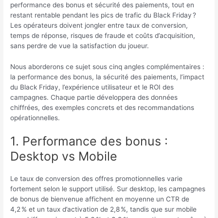
performance des bonus et sécurité des paiements, tout en
restant rentable pendant les pics de trafic du Black Friday ?
Les opérateurs doivent jongler entre taux de conversion,
temps de réponse, risques de fraude et coûts d’acquisition,
sans perdre de vue la satisfaction du joueur.
Nous aborderons ce sujet sous cinq angles complémentaires :
la performance des bonus, la sécurité des paiements, l’impact
du Black Friday, l’expérience utilisateur et le ROI des
campagnes. Chaque partie développera des données
chiffrées, des exemples concrets et des recommandations
opérationnelles.
1. Performance des bonus :
Desktop vs Mobile
Le taux de conversion des offres promotionnelles varie
fortement selon le support utilisé. Sur desktop, les campagnes
de bonus de bienvenue affichent en moyenne un CTR de
4,2 % et un taux d’activation de 2,8 %, tandis que sur mobile