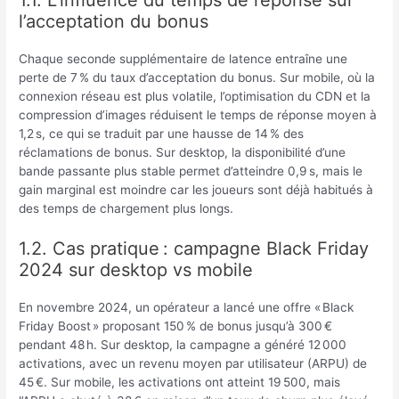
l’acceptation du bonus
Chaque seconde supplémentaire de latence entraîne une
perte de 7 % du taux d’acceptation du bonus. Sur mobile, où la
connexion réseau est plus volatile, l’optimisation du CDN et la
compression d’images réduisent le temps de réponse moyen à
1,2 s, ce qui se traduit par une hausse de 14 % des
réclamations de bonus. Sur desktop, la disponibilité d’une
bande passante plus stable permet d’atteindre 0,9 s, mais le
gain marginal est moindre car les joueurs sont déjà habitués à
des temps de chargement plus longs.
1.2. Cas pratique : campagne Black Friday
2024 sur desktop vs mobile
En novembre 2024, un opérateur a lancé une offre « Black
Friday Boost » proposant 150 % de bonus jusqu’à 300 €
pendant 48 h. Sur desktop, la campagne a généré 12 000
activations, avec un revenu moyen par utilisateur (ARPU) de
45 €. Sur mobile, les activations ont atteint 19 500, mais