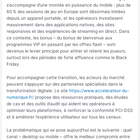
s’accompagne d’une montée en puissance du mobile : plus de
60 % des sessions de jeu en Europe sont désormais initiées
depuis un appareil portable, et les opérateurs investissent
massivement dans des applications natives, des sites
responsives et des expériences de streaming en direct. Dans
ce contexte, les bonus – du bonus de bienvenue aux
programmes VIP en passant par les offres flash – sont
devenus le levier principal pour attirer et retenir les joueurs,
surtout lors des périodes de forte affluence comme le Black
Friday.
Pour accompagner cette transition, les acteurs du marché
peuvent s’appuyer sur des partenaires spécialisés dans la
transformation digitale. Le site
https://www.accelerateur-du-
numerique.fr/
propose des ressources pratiques, des études
de cas et des outils d’audit qui aident les opérateurs à
optimiser leurs plateformes, à renforcer la conformité PCI‑DSS
et à améliorer l’expérience utilisateur sur tous les canaux.
La problématique qui se pose aujourd’hui est la suivante : quel
canal – desktop ou mobile – offre le meilleur compromis entre