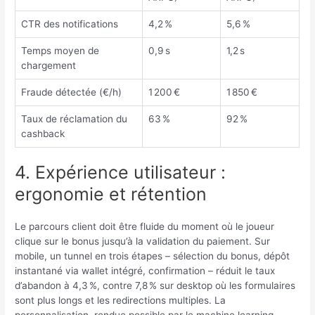
CTR des notifications
4,2 %
5,6 %
Temps moyen de
0,9 s
1,2 s
chargement
Fraude détectée (€/h)
1 200 €
1 850 €
Taux de réclamation du
63 %
92 %
cashback
4. Expérience utilisateur :
ergonomie et rétention
Le parcours client doit être fluide du moment où le joueur
clique sur le bonus jusqu’à la validation du paiement. Sur
mobile, un tunnel en trois étapes – sélection du bonus, dépôt
instantané via wallet intégré, confirmation – réduit le taux
d’abandon à 4,3 %, contre 7,8 % sur desktop où les formulaires
sont plus longs et les redirections multiples. La