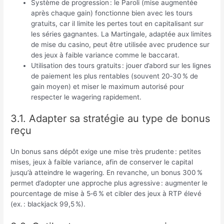
Système de progression : le Paroli (mise augmentée
après chaque gain) fonctionne bien avec les tours
gratuits, car il limite les pertes tout en capitalisant sur
les séries gagnantes. La Martingale, adaptée aux limites
de mise du casino, peut être utilisée avec prudence sur
des jeux à faible variance comme le baccarat.
Utilisation des tours gratuits : jouer d’abord sur les lignes
de paiement les plus rentables (souvent 20‑30 % de
gain moyen) et miser le maximum autorisé pour
respecter le wagering rapidement.
3.1. Adapter sa stratégie au type de bonus
reçu
Un bonus sans dépôt exige une mise très prudente : petites
mises, jeux à faible variance, afin de conserver le capital
jusqu’à atteindre le wagering. En revanche, un bonus 300 %
permet d’adopter une approche plus agressive : augmenter le
pourcentage de mise à 5‑6 % et cibler des jeux à RTP élevé
(ex. : blackjack 99,5 %).