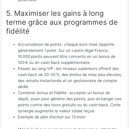
5. Maximiser les gains à long
terme grâce aux programmes de
fidélité
Accumulation de points : chaque euro misé rapporte
généralement 1 point. Sur un casino légal France,
10 000 points peuvent être convertis en un bonus de
100 € ou en cash‑back supplémentaire.
Passer au rang VIP : les niveaux supérieurs offrent des
cash‑back de 20‑30 %, des limites de mise plus élevées,
des retraits instantanés et un gestionnaire de compte
dédié.
Combiner bonus et fidélité : accepter un bonus de
dépôt, jouer pour générer des points, puis échanger ces
points contre des tours gratuits ou du cash‑back. Cette
synergie augmente la valeur totale reçue.
Exemple de plan d’action sur 12 mois :