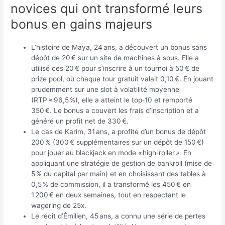
novices qui ont transformé leurs
bonus en gains majeurs
L’histoire de Maya, 24 ans, a découvert un bonus sans
dépôt de 20 € sur un site de machines à sous. Elle a
utilisé ces 20 € pour s’inscrire à un tournoi à 50 € de
prize pool, où chaque tour gratuit valait 0,10 €. En jouant
prudemment sur une slot à volatilité moyenne
(RTP ≈ 96,5 %), elle a atteint le top‑10 et remporté
350 €. Le bonus a couvert les frais d’inscription et a
généré un profit net de 330 €.
Le cas de Karim, 31 ans, a profité d’un bonus de dépôt
200 % (300 € supplémentaires sur un dépôt de 150 €)
pour jouer au blackjack en mode « high‑roller ». En
appliquant une stratégie de gestion de bankroll (mise de
5 % du capital par main) et en choisissant des tables à
0,5 % de commission, il a transformé les 450 € en
1 200 € en deux semaines, tout en respectant le
wagering de 25x.
Le récit d’Émilien, 45 ans, a connu une série de pertes