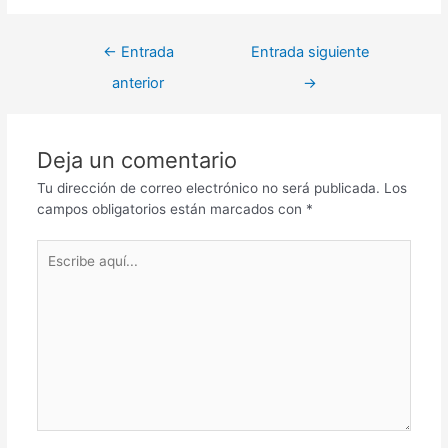
←
Entrada
Entrada siguiente
anterior
→
Deja un comentario
Tu dirección de correo electrónico no será publicada.
Los
campos obligatorios están marcados con
*