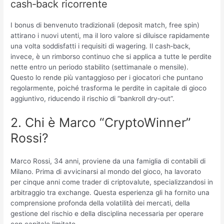
cash‑back ricorrente
I bonus di benvenuto tradizionali (deposit match, free spin)
attirano i nuovi utenti, ma il loro valore si diluisce rapidamente
una volta soddisfatti i requisiti di wagering. Il cash‑back,
invece, è un rimborso continuo che si applica a tutte le perdite
nette entro un periodo stabilito (settimanale o mensile).
Questo lo rende più vantaggioso per i giocatori che puntano
regolarmente, poiché trasforma le perdite in capitale di gioco
aggiuntivo, riducendo il rischio di “bankroll dry‑out”.
2. Chi è Marco “CryptoWinner”
Rossi?
Marco Rossi, 34 anni, proviene da una famiglia di contabili di
Milano. Prima di avvicinarsi al mondo del gioco, ha lavorato
per cinque anni come trader di criptovalute, specializzandosi in
arbitraggio tra exchange. Questa esperienza gli ha fornito una
comprensione profonda della volatilità dei mercati, della
gestione del rischio e della disciplina necessaria per operare