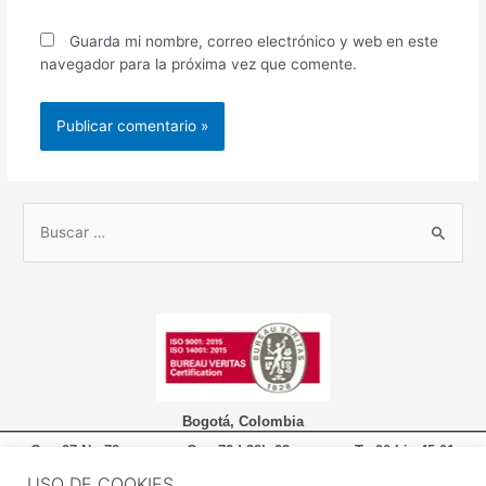
Guarda mi nombre, correo electrónico y web en este
navegador para la próxima vez que comente.
Bogotá, Colombia
Cra. 27 No 78-
Cra. 72d 38b 23
Tv 20 bis 45 01
28.
Sur.
Sur
USO DE COOKIES