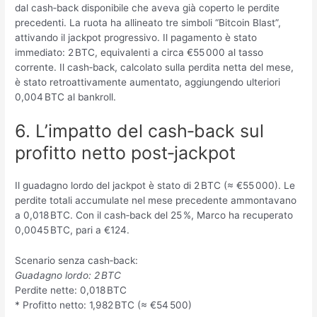
dal cash‑back disponibile che aveva già coperto le perdite
precedenti. La ruota ha allineato tre simboli “Bitcoin Blast”,
attivando il jackpot progressivo. Il pagamento è stato
immediato: 2 BTC, equivalenti a circa €55 000 al tasso
corrente. Il cash‑back, calcolato sulla perdita netta del mese,
è stato retroattivamente aumentato, aggiungendo ulteriori
0,004 BTC al bankroll.
6. L’impatto del cash‑back sul
profitto netto post‑jackpot
Il guadagno lordo del jackpot è stato di 2 BTC (≈ €55 000). Le
perdite totali accumulate nel mese precedente ammontavano
a 0,018 BTC. Con il cash‑back del 25 %, Marco ha recuperato
0,0045 BTC, pari a €124.
Scenario senza cash‑back:
Guadagno lordo: 2 BTC
Perdite nette: 0,018 BTC
* Profitto netto: 1,982 BTC (≈ €54 500)