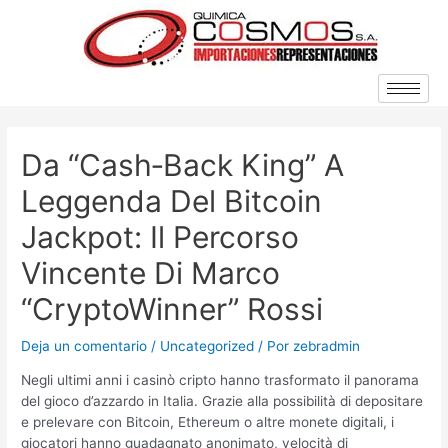
Da “Cash‑back King” A
Leggenda Del Bitcoin
Jackpot: Il Percorso
Vincente Di Marco
“CryptoWinner” Rossi
Deja un comentario
/
Uncategorized
/ Por
zebradmin
Negli ultimi anni i casinò cripto hanno trasformato il panorama
del gioco d’azzardo in Italia. Grazie alla possibilità di depositare
e prelevare con Bitcoin, Ethereum o altre monete digitali, i
giocatori hanno guadagnato anonimato, velocità di