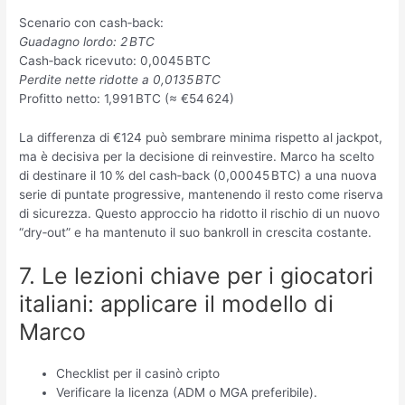
Scenario con cash‑back:
Guadagno lordo: 2 BTC
Cash‑back ricevuto: 0,0045 BTC
Perdite nette ridotte a 0,0135 BTC
Profitto netto: 1,991 BTC (≈ €54 624)
La differenza di €124 può sembrare minima rispetto al jackpot,
ma è decisiva per la decisione di reinvestire. Marco ha scelto
di destinare il 10 % del cash‑back (0,00045 BTC) a una nuova
serie di puntate progressive, mantenendo il resto come riserva
di sicurezza. Questo approccio ha ridotto il rischio di un nuovo
“dry‑out” e ha mantenuto il suo bankroll in crescita costante.
7. Le lezioni chiave per i giocatori
italiani: applicare il modello di
Marco
Checklist per il casinò cripto
Verificare la licenza (ADM o MGA preferibile).