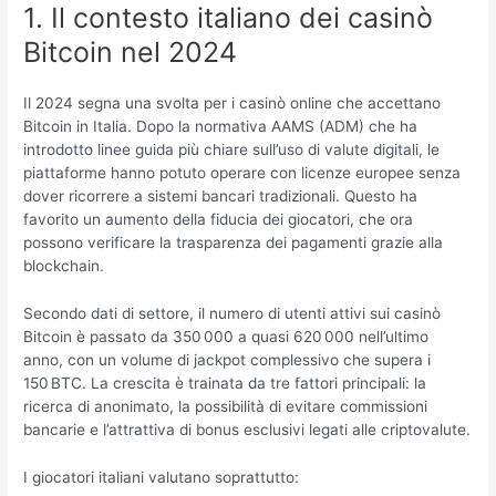
1. Il contesto italiano dei casinò
Bitcoin nel 2024
Il 2024 segna una svolta per i casinò online che accettano
Bitcoin in Italia. Dopo la normativa AAMS (ADM) che ha
introdotto linee guida più chiare sull’uso di valute digitali, le
piattaforme hanno potuto operare con licenze europee senza
dover ricorrere a sistemi bancari tradizionali. Questo ha
favorito un aumento della fiducia dei giocatori, che ora
possono verificare la trasparenza dei pagamenti grazie alla
blockchain.
Secondo dati di settore, il numero di utenti attivi sui casinò
Bitcoin è passato da 350 000 a quasi 620 000 nell’ultimo
anno, con un volume di jackpot complessivo che supera i
150 BTC. La crescita è trainata da tre fattori principali: la
ricerca di anonimato, la possibilità di evitare commissioni
bancarie e l’attrattiva di bonus esclusivi legati alle criptovalute.
I giocatori italiani valutano soprattutto: