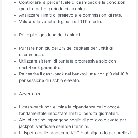
Controllare la percentuale di cash‑back e le condizioni
(perdite nette, periodo di calcolo).
Analizzare i limiti di prelievo e le commissioni di rete.
Valutare la varietà di giochi e l’RTP medio.
Principi di gestione del bankroll
Puntare non più del 2 % del capitale per unità di
scommessa.
Utilizzare sistemi di puntata progressiva solo con
cash‑back garantito.
Reinserire il cash‑back nel bankroll, ma non più del 10 %
per sessione di rischio elevato.
Avvertenze
Il cash‑back non elimina la dipendenza dal gioco; è
fondamentale impostare limiti di perdita giornalieri.
Alcuni casinò impongono soglie di prelievo elevate per i
jackpot; verificare sempre i termini.
Il rispetto delle procedure KYC è obbligatorio per prelievi