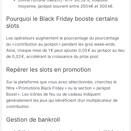
moyenne, jackpot souvent entre 200 k€ et 300 k€.
Pourquoi le Black Friday booste certains
slots
Les opérateurs augmentent le pourcentage du pourcentage
du « contribution au jackpot » pendant les gros week‑ends.
Ainsi, chaque mise de 1 € peut ajouter 0,05 € au jackpot au lieu
de 0,02 €, accélérant la croissance du prize pool.
Repérer les slots en promotion
Sur la plateforme que vous avez sélectionnée, cherchez le
filtre « Promotions Black Friday » ou la section « Jackpot
Boost ». Les icônes de feu ou de cadeau indiquent
généralement les jeux qui bénéficient d’un multiplicateur de
contribution.
Gestion de bankroll