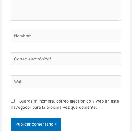
Guarda mi nombre, correo electrónico y web en este
navegador para la próxima vez que comente.