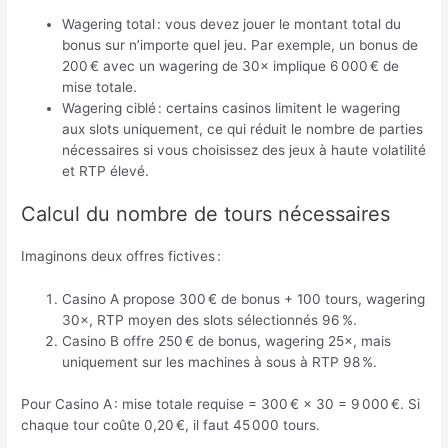
Wagering total : vous devez jouer le montant total du
bonus sur n’importe quel jeu. Par exemple, un bonus de
200 € avec un wagering de 30× implique 6 000 € de
mise totale.
Wagering ciblé : certains casinos limitent le wagering
aux slots uniquement, ce qui réduit le nombre de parties
nécessaires si vous choisissez des jeux à haute volatilité
et RTP élevé.
Calcul du nombre de tours nécessaires
Imaginons deux offres fictives :
Casino A propose 300 € de bonus + 100 tours, wagering
30×, RTP moyen des slots sélectionnés 96 %.
Casino B offre 250 € de bonus, wagering 25×, mais
uniquement sur les machines à sous à RTP 98 %.
Pour Casino A : mise totale requise = 300 € × 30 = 9 000 €. Si
chaque tour coûte 0,20 €, il faut 45 000 tours.