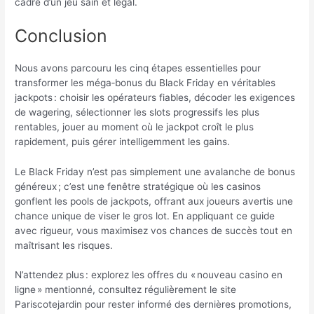
cadre d’un jeu sain et légal.
Conclusion
Nous avons parcouru les cinq étapes essentielles pour
transformer les méga‑bonus du Black Friday en véritables
jackpots : choisir les opérateurs fiables, décoder les exigences
de wagering, sélectionner les slots progressifs les plus
rentables, jouer au moment où le jackpot croît le plus
rapidement, puis gérer intelligemment les gains.
Le Black Friday n’est pas simplement une avalanche de bonus
généreux ; c’est une fenêtre stratégique où les casinos
gonflent les pools de jackpots, offrant aux joueurs avertis une
chance unique de viser le gros lot. En appliquant ce guide
avec rigueur, vous maximisez vos chances de succès tout en
maîtrisant les risques.
N’attendez plus : explorez les offres du « nouveau casino en
ligne » mentionné, consultez régulièrement le site
Pariscotejardin pour rester informé des dernières promotions,