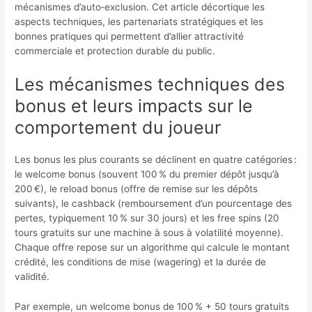
mécanismes d’auto‑exclusion. Cet article décortique les
aspects techniques, les partenariats stratégiques et les
bonnes pratiques qui permettent d’allier attractivité
commerciale et protection durable du public.
Les mécanismes techniques des
bonus et leurs impacts sur le
comportement du joueur
Les bonus les plus courants se déclinent en quatre catégories :
le welcome bonus (souvent 100 % du premier dépôt jusqu’à
200 €), le reload bonus (offre de remise sur les dépôts
suivants), le cashback (remboursement d’un pourcentage des
pertes, typiquement 10 % sur 30 jours) et les free spins (20
tours gratuits sur une machine à sous à volatilité moyenne).
Chaque offre repose sur un algorithme qui calcule le montant
crédité, les conditions de mise (wagering) et la durée de
validité.
Par exemple, un welcome bonus de 100 % + 50 tours gratuits