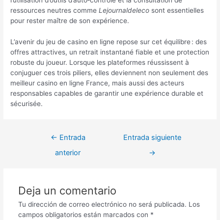
l’utilisation d’outils d’auto‑contrôle et la consultation de
ressources neutres comme
Lejournaldeleco
sont essentielles
pour rester maître de son expérience.
L’avenir du jeu de casino en ligne repose sur cet équilibre : des
offres attractives, un retrait instantané fiable et une protection
robuste du joueur. Lorsque les plateformes réussissent à
conjuguer ces trois piliers, elles deviennent non seulement des
meilleur casino en ligne France, mais aussi des acteurs
responsables capables de garantir une expérience durable et
sécurisée.
←
Entrada
Entrada siguiente
anterior
→
Deja un comentario
Tu dirección de correo electrónico no será publicada.
Los
campos obligatorios están marcados con
*