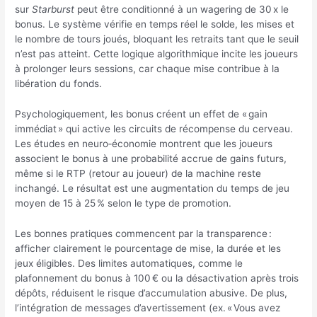
sur
Starburst
peut être conditionné à un wagering de 30 x le
bonus. Le système vérifie en temps réel le solde, les mises et
le nombre de tours joués, bloquant les retraits tant que le seuil
n’est pas atteint. Cette logique algorithmique incite les joueurs
à prolonger leurs sessions, car chaque mise contribue à la
libération du fonds.
Psychologiquement, les bonus créent un effet de « gain
immédiat » qui active les circuits de récompense du cerveau.
Les études en neuro‑économie montrent que les joueurs
associent le bonus à une probabilité accrue de gains futurs,
même si le RTP (retour au joueur) de la machine reste
inchangé. Le résultat est une augmentation du temps de jeu
moyen de 15 à 25 % selon le type de promotion.
Les bonnes pratiques commencent par la transparence :
afficher clairement le pourcentage de mise, la durée et les
jeux éligibles. Des limites automatiques, comme le
plafonnement du bonus à 100 € ou la désactivation après trois
dépôts, réduisent le risque d’accumulation abusive. De plus,
l’intégration de messages d’avertissement (ex. « Vous avez