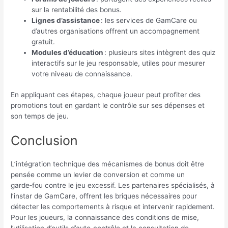
sur la rentabilité des bonus.
Lignes d’assistance
: les services de GamCare ou
d’autres organisations offrent un accompagnement
gratuit.
Modules d’éducation
: plusieurs sites intègrent des quiz
interactifs sur le jeu responsable, utiles pour mesurer
votre niveau de connaissance.
En appliquant ces étapes, chaque joueur peut profiter des
promotions tout en gardant le contrôle sur ses dépenses et
son temps de jeu.
Conclusion
L’intégration technique des mécanismes de bonus doit être
pensée comme un levier de conversion et comme un
garde‑fou contre le jeu excessif. Les partenaires spécialisés, à
l’instar de GamCare, offrent les briques nécessaires pour
détecter les comportements à risque et intervenir rapidement.
Pour les joueurs, la connaissance des conditions de mise,