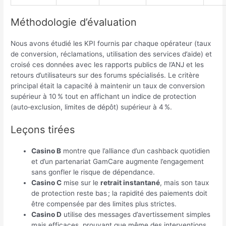
Méthodologie d’évaluation
Nous avons étudié les KPI fournis par chaque opérateur (taux
de conversion, réclamations, utilisation des services d’aide) et
croisé ces données avec les rapports publics de l’ANJ et les
retours d’utilisateurs sur des forums spécialisés. Le critère
principal était la capacité à maintenir un taux de conversion
supérieur à 10 % tout en affichant un indice de protection
(auto‑exclusion, limites de dépôt) supérieur à 4 %.
Leçons tirées
Casino B
montre que l’alliance d’un cashback quotidien
et d’un partenariat GamCare augmente l’engagement
sans gonfler le risque de dépendance.
Casino C
mise sur le
retrait instantané
, mais son taux
de protection reste bas ; la rapidité des paiements doit
être compensée par des limites plus strictes.
Casino D
utilise des messages d’avertissement simples
mais efficaces, prouvant que même des interventions