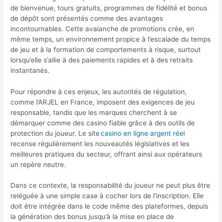
de bienvenue, tours gratuits, programmes de fidélité et bonus
de dépôt sont présentés comme des avantages
incontournables. Cette avalanche de promotions crée, en
même temps, un environnement propice à l’escalade du temps
de jeu et à la formation de comportements à risque, surtout
lorsqu’elle s’allie à des paiements rapides et à des retraits
instantanés.
Pour répondre à ces enjeux, les autorités de régulation,
comme l’ARJEL en France, imposent des exigences de jeu
responsable, tandis que les marques cherchent à se
démarquer comme des casino fiable grâce à des outils de
protection du joueur. Le site
casino en ligne argent réel
recense régulièrement les nouveautés législatives et les
meilleures pratiques du secteur, offrant ainsi aux opérateurs
un repère neutre.
Dans ce contexte, la responsabilité du joueur ne peut plus être
reléguée à une simple case à cocher lors de l’inscription. Elle
doit être intégrée dans le code même des plateformes, depuis
la génération des bonus jusqu’à la mise en place de