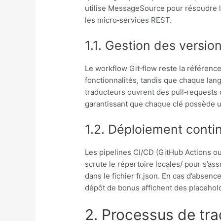
utilise MessageSource pour résoudre le
les micro‑services REST.
1.1. Gestion des versio
Le workflow Git‑flow reste la référence
fonctionnalités, tandis que chaque lan
traducteurs ouvrent des pull‑requests
garantissant que chaque clé possède u
1.2. Déploiement contin
Les pipelines CI/CD (GitHub Actions ou
scrute le répertoire locales/ pour s’as
dans le fichier fr.json. En cas d’absenc
dépôt de bonus affichent des placeho
2. Processus de tr