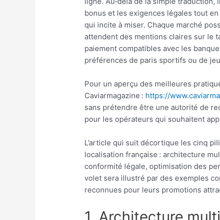
ligne. Au‑delà de la simple traduction, i
bonus et les exigences légales tout en 
qui incite à miser. Chaque marché poss
attendent des mentions claires sur le t
paiement compatibles avec les banques
préférences de paris sportifs ou de jeu
Pour un aperçu des meilleures pratiqu
Caviarmagazine :
https://www.caviarmag
sans prétendre être une autorité de rec
pour les opérateurs qui souhaitent app
L’article qui suit décortique les cinq p
localisation française : architecture m
conformité légale, optimisation des pe
volet sera illustré par des exemples co
reconnues pour leurs promotions attrac
1. Architecture mult