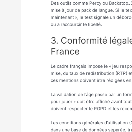
Des outils comme Percy ou BackstopJS
mise à jour de pack de langue. Si le te
maintenant », le test signale un débor
ou à raccourcir le libellé.
3. Conformité légal
France
Le cadre français impose le « jeu respo
mise, du taux de redistribution (RTP) et
ces mentions doivent être rédigées en f
La validation de l’âge passe par un form
pour jouer » doit être affiché avant to
doivent respecter le RGPD et les reco
Les conditions générales d’utilisation (
dans une base de données séparée, tra