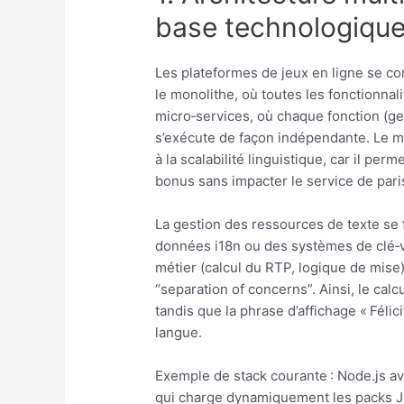
base technologiqu
Les plateformes de jeux en ligne se c
le monolithe, où toutes les fonctionnal
micro‑services, où chaque fonction (g
s’exécute de façon indépendante. Le m
à la scalabilité linguistique, car il p
bonus sans impacter le service de par
La gestion des ressources de texte se f
données i18n ou des systèmes de clé‑
métier (calcul du RTP, logique de mise)
“separation of concerns”. Ainsi, le calc
tandis que la phrase d’affichage « Félic
langue.
Exemple de stack courante : Node.js av
qui charge dynamiquement les packs JS