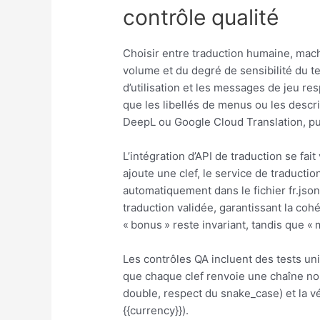
contrôle qualité
Choisir entre traduction humaine, mach
volume et du degré de sensibilité du te
d’utilisation et les messages de jeu r
que les libellés de menus ou les descr
DeepL ou Google Cloud Translation, pui
L’intégration d’API de traduction se fa
ajoute une clef, le service de traduction
automatiquement dans le fichier fr.jso
traduction validée, garantissant la co
« bonus » reste invariant, tandis que « 
Les contrôles QA incluent des tests unit
que chaque clef renvoie une chaîne non
double, respect du snake_case) et la vé
{{currency}}).