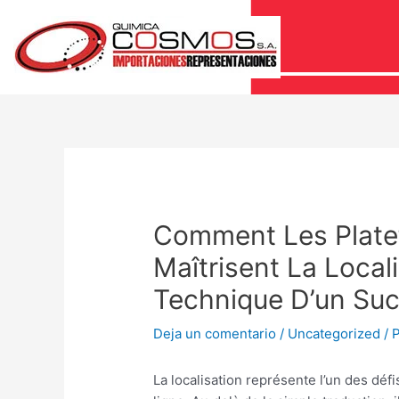
Comment Les Plate
Maîtrisent La Local
Technique D’un Su
Deja un comentario
/
Uncategorized
/ 
La localisation représente l’un des déf