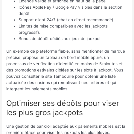
Licence valide et affichée en haut de la page
Icônes Apple Pay / Google Pay visibles dans la section
dépôt
Support client 24/7 (chat en direct recommandé)
Limites de mise compatibles avec les jackpots
progressifs
Bonus de dépôt dédiés aux jeux de jackpot
Un exemple de plateforme fiable, sans mentionner de marque
précise, propose un tableau de bord mobile épuré, un
processus de vérification d’identité en moins de 5 minutes et
des promotions estivales ciblées sur les slots à jackpot. Vous
pouvez consulter le site Tambouille pour obtenir une liste
actualisée des casinos qui remplissent ces critères et qui
intègrent les paiements mobiles.
Optimiser ses dépôts pour viser
les plus gros jackpots
Une gestion de bankroll adaptée aux paiements mobiles est la
première étape pour viser les jackpots les plus élevés.