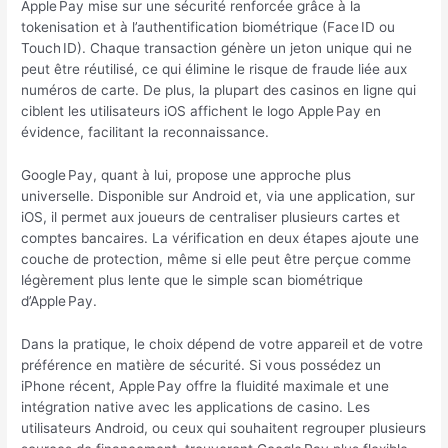
Apple Pay mise sur une sécurité renforcée grâce à la
tokenisation et à l’authentification biométrique (Face ID ou
Touch ID). Chaque transaction génère un jeton unique qui ne
peut être réutilisé, ce qui élimine le risque de fraude liée aux
numéros de carte. De plus, la plupart des casinos en ligne qui
ciblent les utilisateurs iOS affichent le logo Apple Pay en
évidence, facilitant la reconnaissance.
Google Pay, quant à lui, propose une approche plus
universelle. Disponible sur Android et, via une application, sur
iOS, il permet aux joueurs de centraliser plusieurs cartes et
comptes bancaires. La vérification en deux étapes ajoute une
couche de protection, même si elle peut être perçue comme
légèrement plus lente que le simple scan biométrique
d’Apple Pay.
Dans la pratique, le choix dépend de votre appareil et de votre
préférence en matière de sécurité. Si vous possédez un
iPhone récent, Apple Pay offre la fluidité maximale et une
intégration native avec les applications de casino. Les
utilisateurs Android, ou ceux qui souhaitent regrouper plusieurs