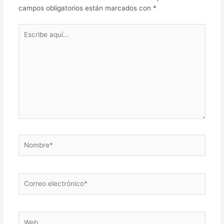
campos obligatorios están marcados con
*