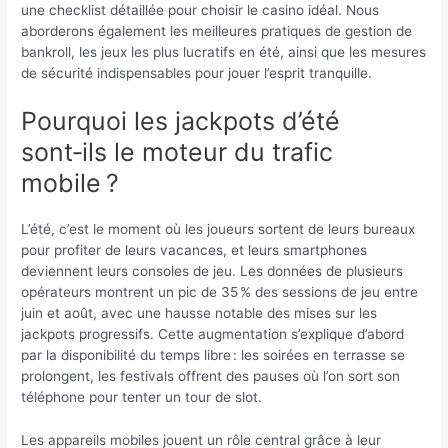
une checklist détaillée pour choisir le casino idéal. Nous
aborderons également les meilleures pratiques de gestion de
bankroll, les jeux les plus lucratifs en été, ainsi que les mesures
de sécurité indispensables pour jouer l’esprit tranquille.
Pourquoi les jackpots d’été
sont‑ils le moteur du trafic
mobile ?
L’été, c’est le moment où les joueurs sortent de leurs bureaux
pour profiter de leurs vacances, et leurs smartphones
deviennent leurs consoles de jeu. Les données de plusieurs
opérateurs montrent un pic de 35 % des sessions de jeu entre
juin et août, avec une hausse notable des mises sur les
jackpots progressifs. Cette augmentation s’explique d’abord
par la disponibilité du temps libre : les soirées en terrasse se
prolongent, les festivals offrent des pauses où l’on sort son
téléphone pour tenter un tour de slot.
Les appareils mobiles jouent un rôle central grâce à leur