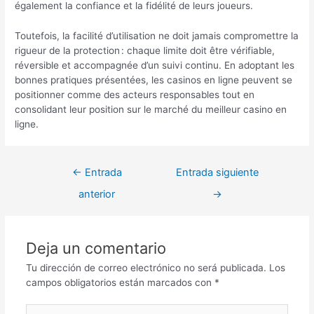
également la confiance et la fidélité de leurs joueurs.
Toutefois, la facilité d’utilisation ne doit jamais compromettre la
rigueur de la protection : chaque limite doit être vérifiable,
réversible et accompagnée d’un suivi continu. En adoptant les
bonnes pratiques présentées, les casinos en ligne peuvent se
positionner comme des acteurs responsables tout en
consolidant leur position sur le marché du meilleur casino en
ligne.
←
Entrada
Entrada siguiente
anterior
→
Deja un comentario
Tu dirección de correo electrónico no será publicada.
Los
campos obligatorios están marcados con
*