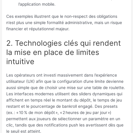
l’application mobile.
Ces exemples illustrent que le non‑respect des obligations
n’est plus une simple formalité administrative, mais un risque
financier et réputationnel majeur.
2. Technologies clés qui rendent
la mise en place de limites
intuitive
Les opérateurs ont investi massivement dans l’expérience
utilisateur (UX) afin que la configuration d’une limite devienne
aussi simple que de choisir une mise sur une table de roulette.
Les interfaces modernes utilisent des sliders dynamiques qui
affichent en temps réel le montant du dépôt, le temps de jeu
restant et le pourcentage de bankroll engagé. Des presets
(ex. : « 10 % de mon dépôt », « 2 heures de jeu par jour »)
permettent aux joueurs de sélectionner un paramètre en un
clic, tandis que des notifications push les avertissent dès que
le seuil est atteint.