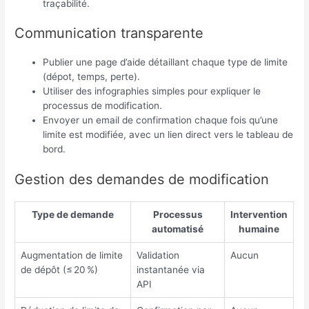
traçabilité.
Communication transparente
Publier une page d’aide détaillant chaque type de limite
(dépot, temps, perte).
Utiliser des infographies simples pour expliquer le
processus de modification.
Envoyer un email de confirmation chaque fois qu’une
limite est modifiée, avec un lien direct vers le tableau de
bord.
Gestion des demandes de modification
Type de demande
Processus
Intervention
automatisé
humaine
Augmentation de limite
Validation
Aucun
de dépôt (≤ 20 %)
instantanée via
API