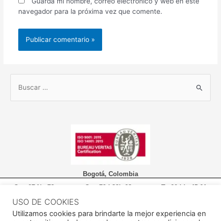
Guarda mi nombre, correo electrónico y web en este
navegador para la próxima vez que comente.
Bogotá, Colombia
Cra. 27 No 78-
Cra. 72d 38b 23
Tv 20 bis 45 01
28.
Sur.
Sur
USO DE COOKIES
Tel: 321 223 88
Tel: 321 227 7718
Tel: 313 396 5230
Utilizamos cookies para brindarte la mejor experiencia en
77