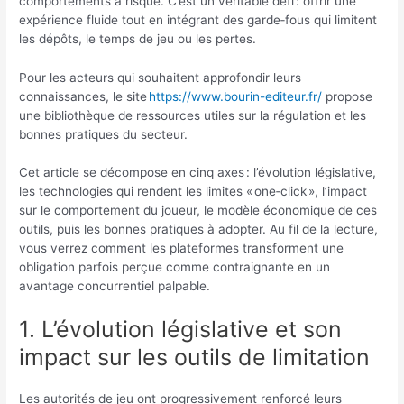
comportements à risque. C’est un véritable défi : offrir une
expérience fluide tout en intégrant des garde‑fous qui limitent
les dépôts, le temps de jeu ou les pertes.
Pour les acteurs qui souhaitent approfondir leurs
connaissances, le site
https://www.bourin-editeur.fr/
propose
une bibliothèque de ressources utiles sur la régulation et les
bonnes pratiques du secteur.
Cet article se décompose en cinq axes : l’évolution législative,
les technologies qui rendent les limites « one‑click », l’impact
sur le comportement du joueur, le modèle économique de ces
outils, puis les bonnes pratiques à adopter. Au fil de la lecture,
vous verrez comment les plateformes transforment une
obligation parfois perçue comme contraignante en un
avantage concurrentiel palpable.
1. L’évolution législative et son
impact sur les outils de limitation
Les autorités de jeu ont progressivement renforcé leurs