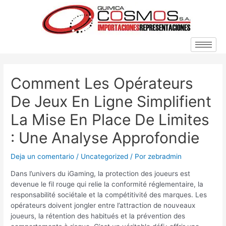
Comment Les Opérateurs
De Jeux En Ligne Simplifient
La Mise En Place De Limites
: Une Analyse Approfondie
Deja un comentario
/
Uncategorized
/ Por
zebradmin
Dans l’univers du iGaming, la protection des joueurs est
devenue le fil rouge qui relie la conformité réglementaire, la
responsabilité sociétale et la compétitivité des marques. Les
opérateurs doivent jongler entre l’attraction de nouveaux
joueurs, la rétention des habitués et la prévention des