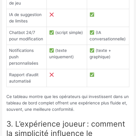
de jeu
IA de suggestion
de limites
Chatbot 24/7
(script simple)
(IA
pour modification
conversationnelle)
Notifications
(texte
(texte +
push
uniquement)
graphique)
personnalisées
Rapport d’audit
automatisé
Ce tableau montre que les opérateurs qui investissent dans un
tableau de bord complet offrent une expérience plus fluide et,
souvent, une meilleure conformité.
3. L’expérience joueur : comment
la simplicité influence le