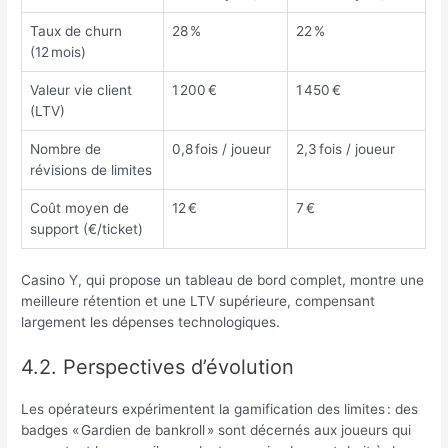
Taux de churn
28 %
22 %
(12 mois)
Valeur vie client
1 200 €
1 450 €
(LTV)
Nombre de
0,8 fois / joueur
2,3 fois / joueur
révisions de limites
Coût moyen de
12 €
7 €
support (€/ticket)
Casino Y, qui propose un tableau de bord complet, montre une
meilleure rétention et une LTV supérieure, compensant
largement les dépenses technologiques.
4.2. Perspectives d’évolution
Les opérateurs expérimentent la gamification des limites : des
badges « Gardien de bankroll » sont décernés aux joueurs qui