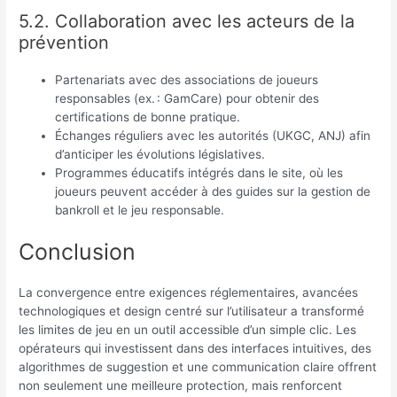
5.2. Collaboration avec les acteurs de la
prévention
Partenariats avec des associations de joueurs
responsables (ex. : GamCare) pour obtenir des
certifications de bonne pratique.
Échanges réguliers avec les autorités (UKGC, ANJ) afin
d’anticiper les évolutions législatives.
Programmes éducatifs intégrés dans le site, où les
joueurs peuvent accéder à des guides sur la gestion de
bankroll et le jeu responsable.
Conclusion
La convergence entre exigences réglementaires, avancées
technologiques et design centré sur l’utilisateur a transformé
les limites de jeu en un outil accessible d’un simple clic. Les
opérateurs qui investissent dans des interfaces intuitives, des
algorithmes de suggestion et une communication claire offrent
non seulement une meilleure protection, mais renforcent