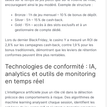
encourageant ainsi le jeu modéré. Exemple de structure :
Bronze : 1 h de jeu mensuel – 10 % de bonus de dépôt.
Silver : 5 h – 15 % de cash‑back.
Gold : 15 h – accès à des slots exclusifs et à un
gestionnaire de compte dédié.
Lors du dernier Black Friday, le casino Y a mesuré un ROI de
2,8 % sur les campagnes cash‑back, contre 1,9 % pour les
bonus traditionnels, démontrant que les leviers de rétention
conformes peuvent être plus rentables.
Technologies de conformité : IA,
analytics et outils de monitoring
en temps réel
L’intelligence artificielle joue un rôle clé dans la détection
précoce des comportements à risque. Des algorithmes de
machine learning analysent chaque session, identifient les