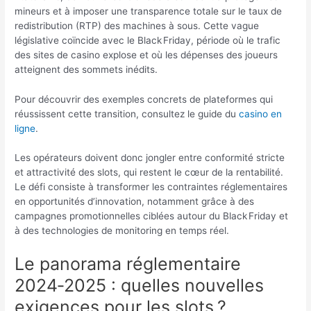
mineurs et à imposer une transparence totale sur le taux de
redistribution (RTP) des machines à sous. Cette vague
législative coïncide avec le Black Friday, période où le trafic
des sites de casino explose et où les dépenses des joueurs
atteignent des sommets inédits.
Pour découvrir des exemples concrets de plateformes qui
réussissent cette transition, consultez le guide du
casino en
ligne
.
Les opérateurs doivent donc jongler entre conformité stricte
et attractivité des slots, qui restent le cœur de la rentabilité.
Le défi consiste à transformer les contraintes réglementaires
en opportunités d’innovation, notamment grâce à des
campagnes promotionnelles ciblées autour du Black Friday et
à des technologies de monitoring en temps réel.
Le panorama réglementaire
2024‑2025 : quelles nouvelles
exigences pour les slots ?