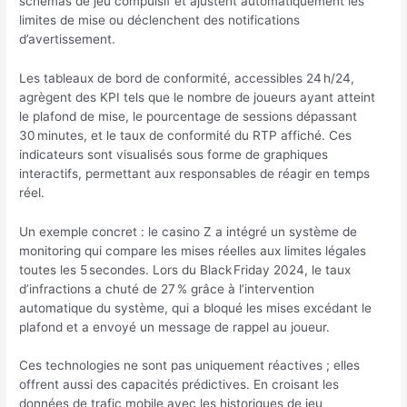
schémas de jeu compulsif et ajustent automatiquement les
limites de mise ou déclenchent des notifications
d’avertissement.
Les tableaux de bord de conformité, accessibles 24 h/24,
agrègent des KPI tels que le nombre de joueurs ayant atteint
le plafond de mise, le pourcentage de sessions dépassant
30 minutes, et le taux de conformité du RTP affiché. Ces
indicateurs sont visualisés sous forme de graphiques
interactifs, permettant aux responsables de réagir en temps
réel.
Un exemple concret : le casino Z a intégré un système de
monitoring qui compare les mises réelles aux limites légales
toutes les 5 secondes. Lors du Black Friday 2024, le taux
d’infractions a chuté de 27 % grâce à l’intervention
automatique du système, qui a bloqué les mises excédant le
plafond et a envoyé un message de rappel au joueur.
Ces technologies ne sont pas uniquement réactives ; elles
offrent aussi des capacités prédictives. En croisant les
données de trafic mobile avec les historiques de jeu