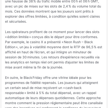
une hausse de 38 % du trafic mobile entre 00 h et 06 h GMT,
avec un pic de mises sur les slots de 2,4 % du volume total du
mois. Ces données montrent que les joueurs sont prêts à
explorer des offres limitées, à condition qu’elles soient claires
et sécurisées.
Les opérateurs profitent de ce moment pour lancer des slots
« édition limitée » conçus dès le départ pour être conformes.
Par exemple, le casino X a présenté « Neon Rush – Black
Edition », un jeu à volatilité moyenne dont le RTP de 96,5 % est
affiché en haut de l’écran, et qui intègre un minuteur de
session de 30 minutes. Les retours d’expérience recueillis via
les analytics en temps réel ont permis d’ajuster les limites de
mise avant même la fin de la journée.
En outre, le Black Friday offre une vitrine idéale pour les
programmes de fidélité repensés. Les joueurs qui atteignent
un certain seuil de mise reçoivent un « cash‑back
responsable » limité à 5 % du total dépensé, avec un rappel
automatique de leurs dépenses quotidiennes. Cette approche
montre comment la pression réglementaire peut être canalisée