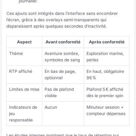
journalier.
Ces ajouts sont intégrés dans l’interface sans encombrer
l’écran, grâce à des overlays semi‑transparents qui
disparaissent après quelques secondes d’inactivité.
Aspect
Avant conformité
Après conformité
Thème
Aventure sombre,
Exploration marine,
symboles de sang
perles
RTP affiché
En bas de page,
En haut, obligatoire
optionnel
96 %
Limites de mise
Pas de plafond
Plafond 5 € affiché
visible
dès le premier spin
Indicateurs de
Aucun
Minuteur session +
jeu
compteur dépenses
responsable
Les études internes montrent que le taux de rétention sur