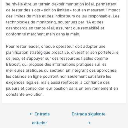
se révèle être un terrain d’expérimentation idéal, permettant
de tester des slots « édition limitée » tout en mesurant l’impact
des limites de mise et des indicateurs de jeu responsable. Les
technologies de monitoring, soutenues par l’IA et des
dashboards en temps réel, assurent que rentabilité et
conformité marchent main dans la main.
Pour rester leader, chaque opérateur doit adopter une
planification stratégique proactive, diversifier son portefeuille
de jeux, et s’appuyer sur des ressources fiables comme
B Boost, qui propose des informations pratiques sur les
meilleures pratiques du secteur. En intégrant ces approches,
les casinos en ligne pourront non seulement satisfaire les
exigences légales, mais aussi renforcer la confiance des
joueurs et consolider leur position dans un environnement en
constante évolution.
←
Entrada
Entrada siguiente
anterior
→