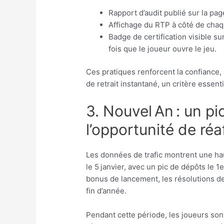
Rapport d’audit publié sur la pa
Affichage du RTP à côté de chaqu
Badge de certification visible s
fois que le joueur ouvre le jeu.
Ces pratiques renforcent la confiance,
de retrait instantané, un critère essent
3. Nouvel An : un p
l’opportunité de réaf
Les données de trafic montrent une ha
le 5 janvier, avec un pic de dépôts le 1
bonus de lancement, les résolutions de
fin d’année.
Pendant cette période, les joueurs sont 