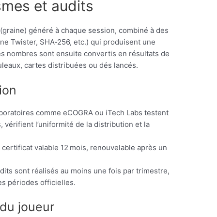
smes et audits
 (graine) généré à chaque session, combiné à des
e Twister, SHA‑256, etc.) qui produisent une
 nombres sont ensuite convertis en résultats de
uleaux, cartes distribuées ou dés lancés.
ion
laboratoires comme eCOGRA ou iTech Labs testent
vérifient l’uniformité de la distribution et la
un certificat valable 12 mois, renouvelable après un
dits sont réalisés au moins une fois par trimestre,
s périodes officielles.
 du joueur