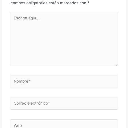
campos obligatorios están marcados con
*