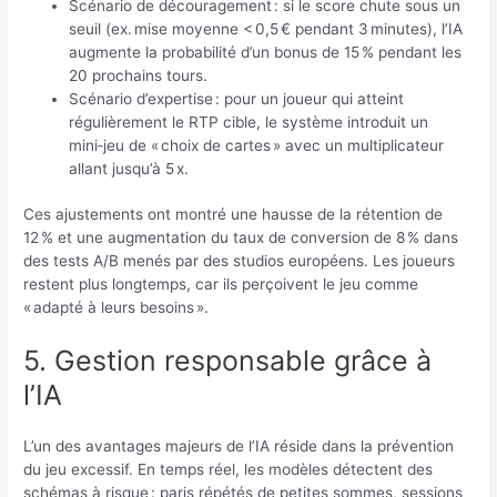
Scénario de découragement : si le score chute sous un
seuil (ex. mise moyenne < 0,5 € pendant 3 minutes), l’IA
augmente la probabilité d’un bonus de 15 % pendant les
20 prochains tours.
Scénario d’expertise : pour un joueur qui atteint
régulièrement le RTP cible, le système introduit un
mini‑jeu de « choix de cartes » avec un multiplicateur
allant jusqu’à 5 x.
Ces ajustements ont montré une hausse de la rétention de
12 % et une augmentation du taux de conversion de 8 % dans
des tests A/B menés par des studios européens. Les joueurs
restent plus longtemps, car ils perçoivent le jeu comme
« adapté à leurs besoins ».
5. Gestion responsable grâce à
l’IA
L’un des avantages majeurs de l’IA réside dans la prévention
du jeu excessif. En temps réel, les modèles détectent des
schémas à risque : paris répétés de petites sommes, sessions