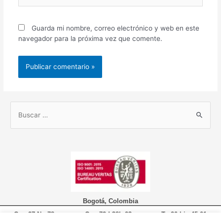
Guarda mi nombre, correo electrónico y web en este
navegador para la próxima vez que comente.
Bogotá, Colombia
Cra. 27 No 78-
Cra. 72d 38b 23
Tv 20 bis 45 01