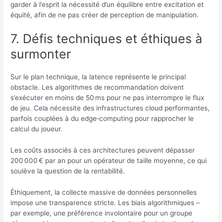
garder à l’esprit la nécessité d’un équilibre entre excitation et
équité, afin de ne pas créer de perception de manipulation.
7. Défis techniques et éthiques à
surmonter
Sur le plan technique, la latence représente le principal
obstacle. Les algorithmes de recommandation doivent
s’exécuter en moins de 50 ms pour ne pas interrompre le flux
de jeu. Cela nécessite des infrastructures cloud performantes,
parfois couplées à du edge‑computing pour rapprocher le
calcul du joueur.
Les coûts associés à ces architectures peuvent dépasser
200 000 € par an pour un opérateur de taille moyenne, ce qui
soulève la question de la rentabilité.
Éthiquement, la collecte massive de données personnelles
impose une transparence stricte. Les biais algorithmiques –
par exemple, une préférence involontaire pour un groupe