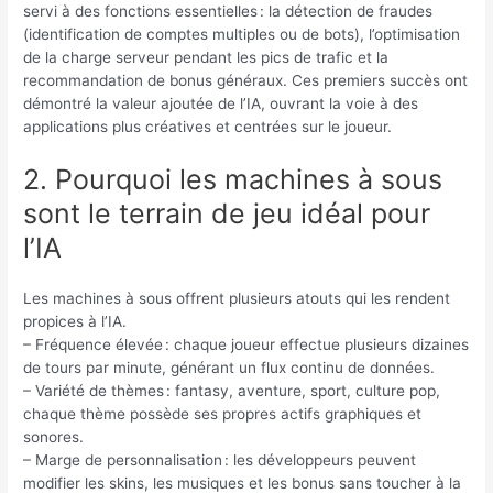
servi à des fonctions essentielles : la détection de fraudes
(identification de comptes multiples ou de bots), l’optimisation
de la charge serveur pendant les pics de trafic et la
recommandation de bonus généraux. Ces premiers succès ont
démontré la valeur ajoutée de l’IA, ouvrant la voie à des
applications plus créatives et centrées sur le joueur.
2. Pourquoi les machines à sous
sont le terrain de jeu idéal pour
l’IA
Les machines à sous offrent plusieurs atouts qui les rendent
propices à l’IA.
– Fréquence élevée : chaque joueur effectue plusieurs dizaines
de tours par minute, générant un flux continu de données.
– Variété de thèmes : fantasy, aventure, sport, culture pop,
chaque thème possède ses propres actifs graphiques et
sonores.
– Marge de personnalisation : les développeurs peuvent
modifier les skins, les musiques et les bonus sans toucher à la