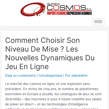
Comment Choisir Son
Niveau De Mise ? Les
Nouvelles Dynamiques Du
Jeu En Ligne
Deja un comentario
/
Uncategorized
/ Por
zebradmin
Le marché des casinos en ligne vit une explosion sans
précédent. En moins de cinq ans, le nombre de plateformes
autorisées en Europe a doublé, les catalogues de jeux se sont
diversifiés – des machines à sous à haute volatilité aux tables
de poker en direct – et les technologies d’intelligence