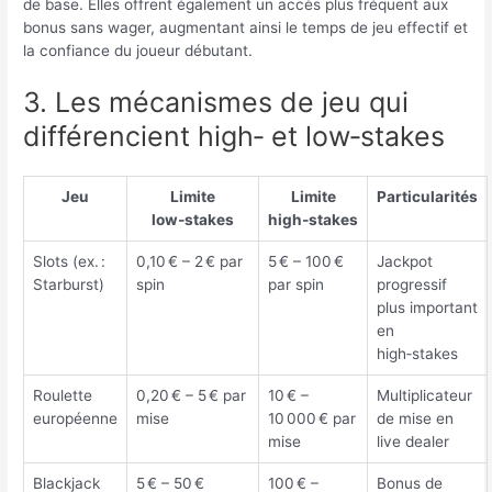
de base. Elles offrent également un accès plus fréquent aux
bonus sans wager, augmentant ainsi le temps de jeu effectif et
la confiance du joueur débutant.
3. Les mécanismes de jeu qui
différencient high‑ et low‑stakes
Jeu
Limite
Limite
Particularités
low‑stakes
high‑stakes
Slots (ex. :
0,10 € – 2 € par
5 € – 100 €
Jackpot
Starburst)
spin
par spin
progressif
plus important
en
high‑stakes
Roulette
0,20 € – 5 € par
10 € –
Multiplicateur
européenne
mise
10 000 € par
de mise en
mise
live dealer
Blackjack
5 € – 50 €
100 € –
Bonus de