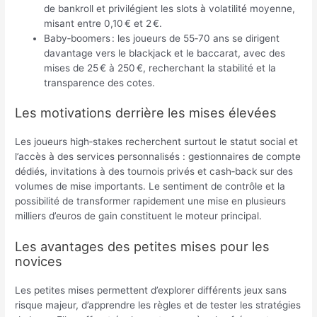
de bankroll et privilégient les slots à volatilité moyenne,
misant entre 0,10 € et 2 €.
Baby‑boomers : les joueurs de 55‑70 ans se dirigent
davantage vers le blackjack et le baccarat, avec des
mises de 25 € à 250 €, recherchant la stabilité et la
transparence des cotes.
Les motivations derrière les mises élevées
Les joueurs high‑stakes recherchent surtout le statut social et
l’accès à des services personnalisés : gestionnaires de compte
dédiés, invitations à des tournois privés et cash‑back sur des
volumes de mise importants. Le sentiment de contrôle et la
possibilité de transformer rapidement une mise en plusieurs
milliers d’euros de gain constituent le moteur principal.
Les avantages des petites mises pour les
novices
Les petites mises permettent d’explorer différents jeux sans
risque majeur, d’apprendre les règles et de tester les stratégies