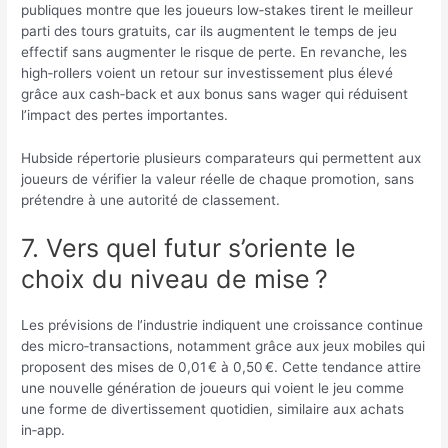
publiques montre que les joueurs low‑stakes tirent le meilleur
parti des tours gratuits, car ils augmentent le temps de jeu
effectif sans augmenter le risque de perte. En revanche, les
high‑rollers voient un retour sur investissement plus élevé
grâce aux cash‑back et aux bonus sans wager qui réduisent
l’impact des pertes importantes.
Hubside répertorie plusieurs comparateurs qui permettent aux
joueurs de vérifier la valeur réelle de chaque promotion, sans
prétendre à une autorité de classement.
7. Vers quel futur s’oriente le
choix du niveau de mise ?
Les prévisions de l’industrie indiquent une croissance continue
des micro‑transactions, notamment grâce aux jeux mobiles qui
proposent des mises de 0,01 € à 0,50 €. Cette tendance attire
une nouvelle génération de joueurs qui voient le jeu comme
une forme de divertissement quotidien, similaire aux achats
in‑app.