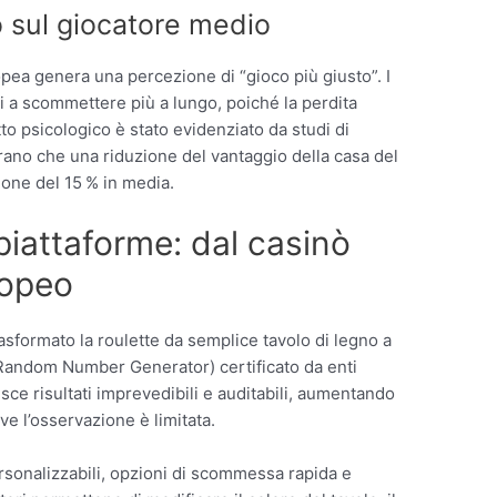
o sul giocatore medio
opea genera una percezione di “gioco più giusto”. I
ti a scommettere più a lungo, poiché la perdita
to psicologico è stato evidenziato da studi di
ano che una riduzione del vantaggio della casa del
ione del 15 % in media.
piattaforme: dal casinò
uropeo
asformato la roulette da semplice tavolo di legno a
(Random Number Generator) certificato da enti
ce risultati imprevedibili e auditabili, aumentando
ove l’osservazione è limitata.
sonalizzabili, opzioni di scommessa rapida e