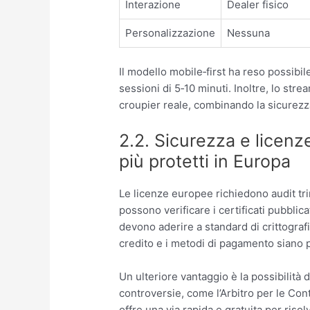
Interazione
Dealer fisico
Personalizzazione
Nessuna
Il modello mobile‑first ha reso possibile
sessioni di 5‑10 minuti. Inoltre, lo str
croupier reale, combinando la sicurezza 
2.2. Sicurezza e licenze
più protetti in Europa
Le licenze europee richiedono audit trim
possono verificare i certificati pubblicat
devono aderire a standard di crittografi
credito e i metodi di pagamento siano p
Un ulteriore vantaggio è la possibilità d
controversie, come l’Arbitro per le C
offre una via rapida e gratuita per ris