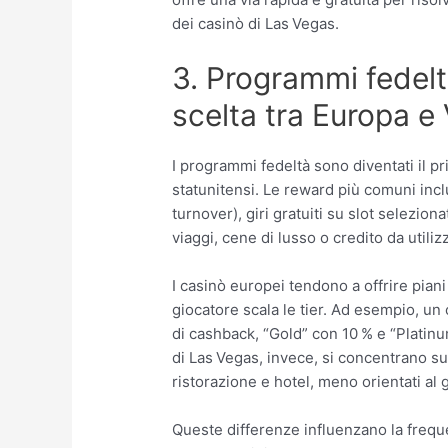
dei casinò di Las Vegas.
3. Programmi fedeltà
scelta tra Europa e
I programmi fedeltà sono diventati il pr
statunitensi. Le reward più comuni incl
turnover), giri gratuiti su slot selezi
viaggi, cene di lusso o credito da utiliz
I casinò europei tendono a offrire piani
giocatore scala le tier. Ad esempio, u
di cashback, “Gold” con 10 % e “Platinu
di Las Vegas, invece, si concentrano s
ristorazione e hotel, meno orientati al g
Queste differenze influenzano la frequ