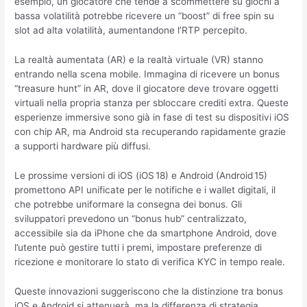
esempio, un giocatore che tende a scommettere su giochi a
bassa volatilità potrebbe ricevere un “boost” di free spin su
slot ad alta volatilità, aumentandone l’RTP percepito.
La realtà aumentata (AR) e la realtà virtuale (VR) stanno
entrando nella scena mobile. Immagina di ricevere un bonus
“treasure hunt” in AR, dove il giocatore deve trovare oggetti
virtuali nella propria stanza per sbloccare crediti extra. Queste
esperienze immersive sono già in fase di test su dispositivi iOS
con chip AR, ma Android sta recuperando rapidamente grazie
a supporti hardware più diffusi.
Le prossime versioni di iOS (iOS 18) e Android (Android 15)
promettono API unificate per le notifiche e i wallet digitali, il
che potrebbe uniformare la consegna dei bonus. Gli
sviluppatori prevedono un “bonus hub” centralizzato,
accessibile sia da iPhone che da smartphone Android, dove
l’utente può gestire tutti i premi, impostare preferenze di
ricezione e monitorare lo stato di verifica KYC in tempo reale.
Queste innovazioni suggeriscono che la distinzione tra bonus
iOS e Android si attenuerà, ma la differenza di strategia