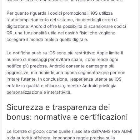
Per quanto riguarda i codici promozionali, iOS utilizza
l’autocompletamento del sistema, riducendo gli errori di
digitazione. Android offre la possibilità di scansionare codici
QR, una funzionalità utile nei casinò fisici che vogliono
collegare il mondo reale a quello digitale.
Le notifiche push su iOS sono più restrittive: Apple limita il
numero di messaggi per evitare spam, il che rende ogni
notifica più preziosa. Android consente campagne più
aggressive, ma richiede una buona segmentazione per non
irritare l’utente. In conclusione, l’esperienza utente su iOS
enfatizza qualità e chiarezza, mentre Android privilegia
personalizzazione e interattività.
Sicurezza e trasparenza dei
bonus: normativa e certificazioni
Le licenze di gioco, come quelle rilasciate dall’AAMS (ora ADM)
o da autorità offshore, impongono regole precise sulla