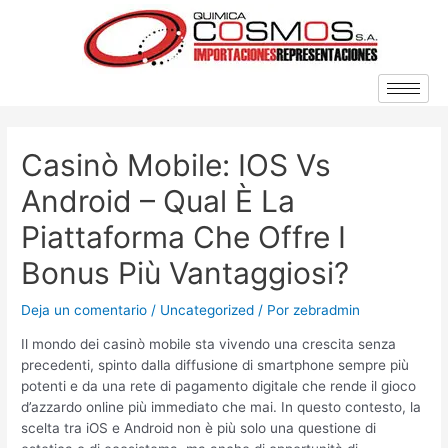
Casinò Mobile: IOS Vs
Android – Qual È La
Piattaforma Che Offre I
Bonus Più Vantaggiosi?
Deja un comentario
/
Uncategorized
/ Por
zebradmin
Il mondo dei casinò mobile sta vivendo una crescita senza
precedenti, spinto dalla diffusione di smartphone sempre più
potenti e da una rete di pagamento digitale che rende il gioco
d’azzardo online più immediato che mai. In questo contesto, la
scelta tra iOS e Android non è più solo una questione di