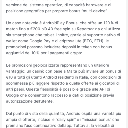
versione del sistema operativo, di capacità hardware e di
posizione geografica per proporre bonus “multi‑device”.
Un caso notevole è AndroidPlay Bonus, che offre un 120 % di
match fino a €200 più 40 free spin su
Reactoonz
a chi utilizza
sia smartphone che tablet. Inoltre, grazie al supporto nativo di
wallet come Google Pay e di criptovalute (BTC, ETH), le
promozioni possono includere depositi in token con bonus
aggiuntivi del 10 % per i pagamenti crypto.
Le promozioni geolocalizzate rappresentano un ulteriore
vantaggio: un casinò con base a Malta può inviare un bonus di
€10 a tutti gli utenti Android residenti in Italia, con condizioni di
scommessa più leggere rispetto a quelle offerte ai giocatori di
altri paesi. Questa flessibilità è possibile grazie alle API di
Google che consentono l’accesso a dati di posizione previa
autorizzazione dell’utente.
Dal punto di vista della quantità, Android ospita una varietà più
ampia di offerte, incluse le “daily spin” e i “mission bonus” che
premiano l’uso continuativo dell’app. Tuttavia, la velocità di