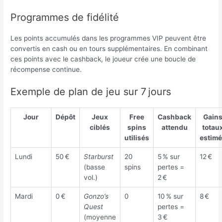
Programmes de fidélité
Les points accumulés dans les programmes VIP peuvent être
convertis en cash ou en tours supplémentaires. En combinant
ces points avec le cashback, le joueur crée une boucle de
récompense continue.
Exemple de plan de jeu sur 7 jours
Jour
Dépôt
Jeux
Free
Cashback
Gain
ciblés
spins
attendu
totau
utilisés
estim
Lundi
50 €
Starburst
20
5 % sur
12 €
(basse
spins
pertes =
vol.)
2 €
Mardi
0 €
Gonzo’s
0
10 % sur
8 €
Quest
pertes =
(moyenne
3 €