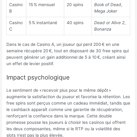
Casino
15 % mensuel
20 spins
Book of Dead
,
B
Mega Joker
Casino
5 % instantané
40 spins
Dead or Alive 2
,
C
Bonanza
Dans le cas de Casino A, un joueur qui perd 200 € en une
semaine récupère 20 €, tout en disposant de 30 free spins qui
peuvent générer un gain additionnel de 5 à 10 €, créant ainsi
un effet de levier positif.
Impact psychologique
Le sentiment de « recevoir plus pour le même dépôt »
augmente la satisfaction du joueur et favorise la rétention. Les
free spins sont perçus comme un cadeau immédiat, tandis que
le cashback apparaît comme une garantie de récupération,
renforçant la confiance dans la marque. Cette double
promesse pousse les joueurs à choisir les casinos qui offrent
les deux composantes, même si le RTP ou la volatilité des
slots n’est pas la plus élevée.