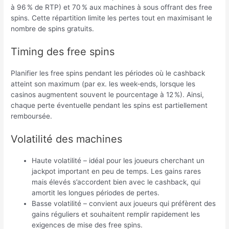
à 96 % de RTP) et 70 % aux machines à sous offrant des free
spins. Cette répartition limite les pertes tout en maximisant le
nombre de spins gratuits.
Timing des free spins
Planifier les free spins pendant les périodes où le cashback
atteint son maximum (par ex. les week‑ends, lorsque les
casinos augmentent souvent le pourcentage à 12 %). Ainsi,
chaque perte éventuelle pendant les spins est partiellement
remboursée.
Volatilité des machines
Haute volatilité – idéal pour les joueurs cherchant un
jackpot important en peu de temps. Les gains rares
mais élevés s’accordent bien avec le cashback, qui
amortit les longues périodes de pertes.
Basse volatilité – convient aux joueurs qui préfèrent des
gains réguliers et souhaitent remplir rapidement les
exigences de mise des free spins.