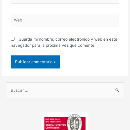
Guarda mi nombre, correo electrónico y web en este
navegador para la próxima vez que comente.