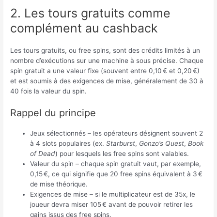
2. Les tours gratuits comme
complément au cashback
Les tours gratuits, ou free spins, sont des crédits limités à un
nombre d’exécutions sur une machine à sous précise. Chaque
spin gratuit a une valeur fixe (souvent entre 0,10 € et 0,20 €)
et est soumis à des exigences de mise, généralement de 30 à
40 fois la valeur du spin.
Rappel du principe
Jeux sélectionnés – les opérateurs désignent souvent 2
à 4 slots populaires (ex.
Starburst
,
Gonzo’s Quest
,
Book
of Dead
) pour lesquels les free spins sont valables.
Valeur du spin – chaque spin gratuit vaut, par exemple,
0,15 €, ce qui signifie que 20 free spins équivalent à 3 €
de mise théorique.
Exigences de mise – si le multiplicateur est de 35x, le
joueur devra miser 105 € avant de pouvoir retirer les
gains issus des free spins.