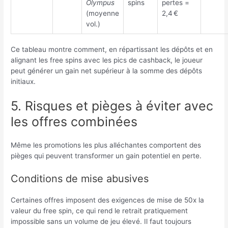
Olympus
spins
pertes =
(moyenne
2,4 €
vol.)
Ce tableau montre comment, en répartissant les dépôts et en
alignant les free spins avec les pics de cashback, le joueur
peut générer un gain net supérieur à la somme des dépôts
initiaux.
5. Risques et pièges à éviter avec
les offres combinées
Même les promotions les plus alléchantes comportent des
pièges qui peuvent transformer un gain potentiel en perte.
Conditions de mise abusives
Certaines offres imposent des exigences de mise de 50x la
valeur du free spin, ce qui rend le retrait pratiquement
impossible sans un volume de jeu élevé. Il faut toujours