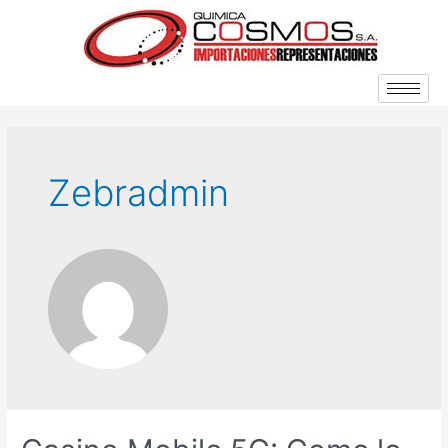
Zebradmin