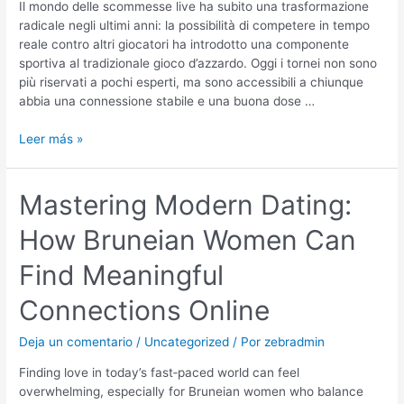
Il mondo delle scommesse live ha subito una trasformazione
radicale negli ultimi anni: la possibilità di competere in tempo
reale contro altri giocatori ha introdotto una componente
sportiva al tradizionale gioco d’azzardo. Oggi i tornei non sono
più riservati a pochi esperti, ma sono accessibili a chiunque
abbia una connessione stabile e una buona dose …
Leer más »
Mastering Modern Dating:
How Bruneian Women Can
Find Meaningful
Connections Online
Deja un comentario
/
Uncategorized
/ Por
zebradmin
Finding love in today’s fast‑paced world can feel
overwhelming, especially for Bruneian women who balance