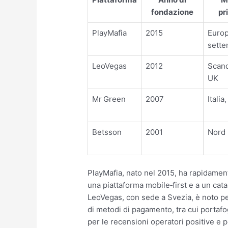
fondazione
pr
PlayMafia
2015
Euro
sette
LeoVegas
2012
Scand
UK
Mr Green
2007
Itali
Betsson
2001
Nord
PlayMafia, nato nel 2015, ha rapidament
una piattaforma mobile‑first e a un cat
LeoVegas, con sede a Svezia, è noto per
di metodi di pagamento, tra cui portafog
per le recensioni operatori positive e p