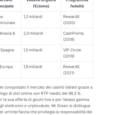
incipale
(€/anno)
fedeltà
pa
1,2 miliardi
RewardX
ntrionale
(2020)
inavia &
2,0 miliardi
CashPoints
(2018)
a, Spagna
1,5 miliardi
VIP Circle
(2019)
 Europa
1,8 miliardi
RewardX
(2021)
e conquistato il mercato dei casinò italiani grazie a
alogo di slot online con RTP medio del 96,3 %.
 la sua offerta di giochi live e per l’ampia gamma
li elettronici e criptovalute. Mr Green si distingue
er un’interfaccia che privilegia la responsabilità del