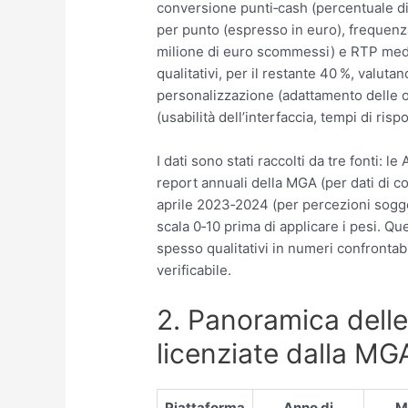
conversione punti‑cash (percentuale di 
per punto (espresso in euro), frequen
milione di euro scommessi) e RTP medio 
qualitativi, per il restante 40 %, valuta
personalizzazione (adattamento delle of
(usabilità dell’interfaccia, tempi di rispo
I dati sono stati raccolti da tre fonti: 
report annuali della MGA (per dati di c
aprile 2023‑2024 (per percezioni sogge
scala 0‑10 prima di applicare i pesi. Qu
spesso qualitativi in numeri confrontabi
verificabile.
2. Panoramica delle
licenziate dalla MG
Piattaforma
Anno di
M