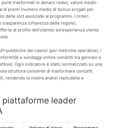
punti trasformati in denaro reale), valore medio
za di premi (numero medio di bonus erogati per
delle slot associate ai programmi. I criteri
no trasparenza (chiarezza delle regole),
ferte al profilo dell’utente) ed esperienza utente
sta).
le API pubbliche dei casinò (per metriche operative), i
onformità) e sondaggi online condotti tra gennaio e
ttive). Ogni indicatore è stato normalizzato su una
esta struttura consente di trasformare concetti
li, rendendo la nostra analisi replicabile e
 piattaforme leader
A
ercato
Volume di gioco
Programma