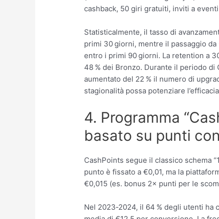
cashback, 50 giri gratuiti, inviti a even
Statisticalmente, il tasso di avanzament
primi 30 giorni, mentre il passaggio da O
entro i primi 90 giorni. La retention a 3
48 % dei Bronzo. Durante il periodo d
aumentato del 22 % il numero di upgrad
stagionalità possa potenziare l’efficac
4. Programma “Cash
basato su punti conv
CashPoints segue il classico schema “1
punto è fissato a €0,01, ma la piattaform
€0,015 (es. bonus 2× punti per le scomme
Nel 2023‑2024, il 64 % degli utenti ha 
media di €12,5 per conversione. La freq