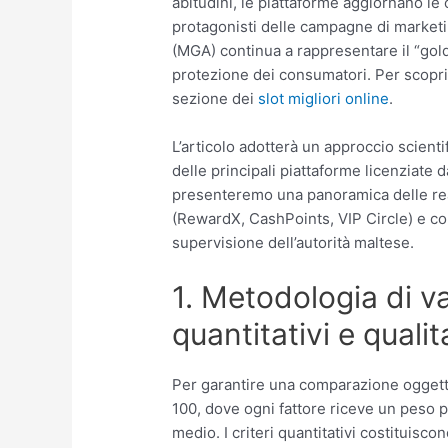
abitudini, le piattaforme aggiornano le
protagonisti delle campagne di marketi
(MGA) continua a rappresentare il “gold
protezione dei consumatori. Per scoprir
sezione dei
slot migliori online
.
L’articolo adotterà un approccio scienti
delle principali piattaforme licenziate 
presenteremo una panoramica delle real
(RewardX, CashPoints, VIP Circle) e co
supervisione dell’autorità maltese.
1. Metodologia di va
quantitativi e qualit
Per garantire una comparazione oggett
100, dove ogni fattore riceve un peso p
medio. I criteri quantitativi costituisco