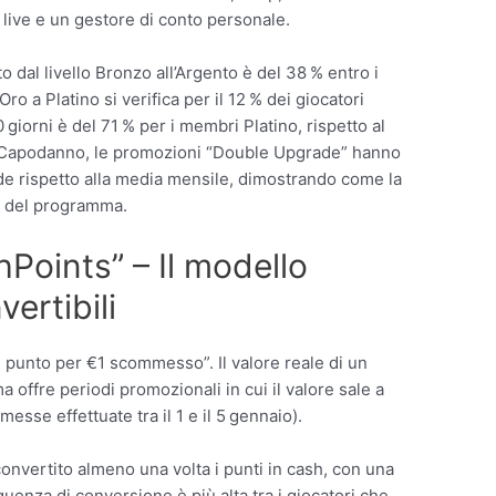
ti live e un gestore di conto personale.
o dal livello Bronzo all’Argento è del 38 % entro i
ro a Platino si verifica per il 12 % dei giocatori
0 giorni è del 71 % per i membri Platino, rispetto al
i Capodanno, le promozioni “Double Upgrade” hanno
e rispetto alla media mensile, dimostrando come la
ia del programma.
Points” – Il modello
ertibili
 punto per €1 scommesso”. Il valore reale di un
a offre periodi promozionali in cui il valore sale a
sse effettuate tra il 1 e il 5 gennaio).
convertito almeno una volta i punti in cash, con una
uenza di conversione è più alta tra i giocatori che