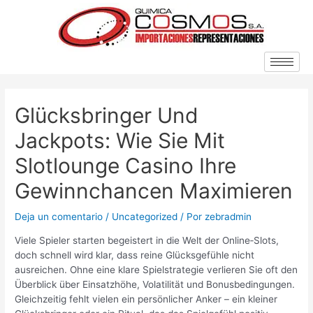
Glücksbringer Und
Jackpots: Wie Sie Mit
Slotlounge Casino Ihre
Gewinnchancen Maximieren
Deja un comentario
/
Uncategorized
/ Por
zebradmin
Viele Spieler starten begeistert in die Welt der Online‑Slots,
doch schnell wird klar, dass reine Glücksgefühle nicht
ausreichen. Ohne eine klare Spielstrategie verlieren Sie oft den
Überblick über Einsatzhöhe, Volatilität und Bonusbedingungen.
Gleichzeitig fehlt vielen ein persönlicher Anker – ein kleiner