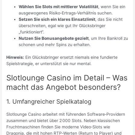
Wählen Sie Slots mit mittlerer Volatilität
, wenn Sie ein
ausgewogenes Risiko‑Ertrags‑Verhältnis suchen.
Setzen Sie sich ein klares Einsatzlimit
, das Sie nicht
überschreiten, egal wie gut Ihr Glücksbringer
„funktioniert“.
Nutzen Sie Bonusangebote gezielt
, um Ihre Bankroll zu
schonen und mehr Spins zu erhalten.
Hinweis:
Ein Glücksbringer ersetzt niemals eine fundierte
Spielstrategie, er unterstützt sie nur mental.
Slotlounge Casino im Detail – Was
macht das Angebot besonders?
1. Umfangreicher Spielkatalog
Slotlounge Casino arbeitet mit führenden Software‑Providern
zusammen und bietet über 2 000 Slots. Neben klassischen
Fruchtmaschinen finden Sie moderne Video‑Slots wie
Dragonia, die mit hohen RTP‑Werten (Return to Player) und