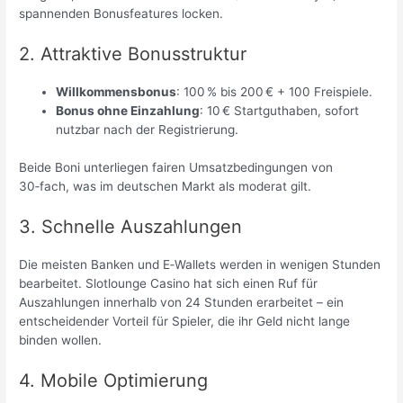
spannenden Bonusfeatures locken.
2. Attraktive Bonusstruktur
Willkommensbonus
: 100 % bis 200 € + 100 Freispiele.
Bonus ohne Einzahlung
: 10 € Startguthaben, sofort
nutzbar nach der Registrierung.
Beide Boni unterliegen fairen Umsatzbedingungen von
30‑fach, was im deutschen Markt als moderat gilt.
3. Schnelle Auszahlungen
Die meisten Banken und E‑Wallets werden in wenigen Stunden
bearbeitet. Slotlounge Casino hat sich einen Ruf für
Auszahlungen innerhalb von 24 Stunden erarbeitet – ein
entscheidender Vorteil für Spieler, die ihr Geld nicht lange
binden wollen.
4. Mobile Optimierung