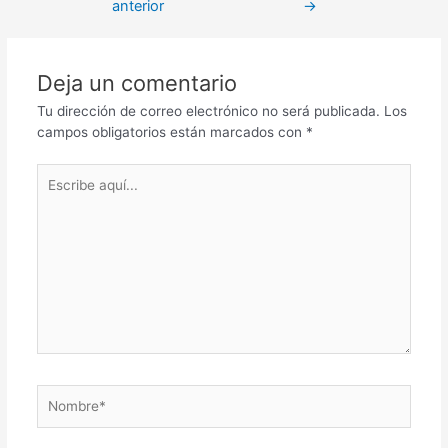
anterior
→
Deja un comentario
Tu dirección de correo electrónico no será publicada.
Los
campos obligatorios están marcados con
*