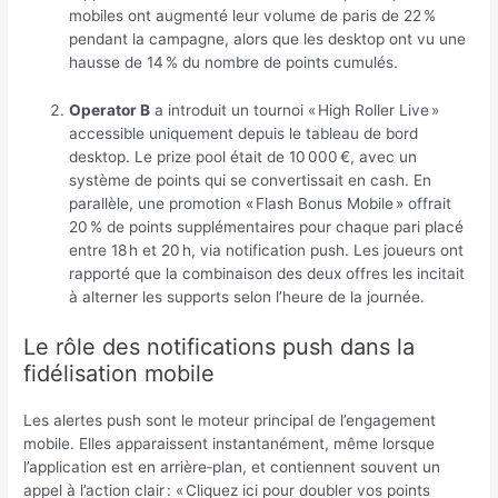
mobiles ont augmenté leur volume de paris de 22 %
pendant la campagne, alors que les desktop ont vu une
hausse de 14 % du nombre de points cumulés.
Operator B
a introduit un tournoi « High Roller Live »
accessible uniquement depuis le tableau de bord
desktop. Le prize pool était de 10 000 €, avec un
système de points qui se convertissait en cash. En
parallèle, une promotion « Flash Bonus Mobile » offrait
20 % de points supplémentaires pour chaque pari placé
entre 18 h et 20 h, via notification push. Les joueurs ont
rapporté que la combinaison des deux offres les incitait
à alterner les supports selon l’heure de la journée.
Le rôle des notifications push dans la
fidélisation mobile
Les alertes push sont le moteur principal de l’engagement
mobile. Elles apparaissent instantanément, même lorsque
l’application est en arrière‑plan, et contiennent souvent un
appel à l’action clair : « Cliquez ici pour doubler vos points