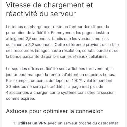
Vitesse de chargement et
réactivité du serveur
Le temps de chargement reste un facteur décisif pour la
perception de la fidélité. En moyenne, les pages desktop
atteignent 2,5 secondes, tandis que les versions mobiles
culminent à 3,2 secondes. Cette différence provient de la taille
des ressources (images haute résolution, scripts lourds) et de
la bande passante disponible sur les réseaux cellulaires.
Lorsque les offres de fidélité sont affichées tardivement, le
joueur peut manquer la fenêtre d’obtention de points bonus.
Par exemple, un bonus de dépôt de 100 % valable pendant
30 minutes ne sera pas crédité si la page met plus de
45 secondes à charger, car le système considère la session
comme expirée.
Astuces pour optimiser la connexion
Utiliser un VPN
avec un serveur proche du datacenter