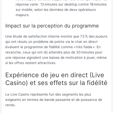
réponse varie : 12 minutes sur desktop contre 18 minutes
sur mobile, selon les données de deux opérateurs
majeurs.
Impact sur la perception du programme
Une étude de satisfaction interne montre que 73 % des joueurs
qui ont résolu un problème de points via le chat en direct
évaluent le programme de fidélité comme « très fiable ». En
revanche, ceux qui ont dû attendre plus de 30 minutes pour
une réponse signalent une baisse de motivation à jouer, même
si les offres restent attractives.
Expérience de jeu en direct (Live
Casino) et ses effets sur la fidélité
Le Live Casino représente l’un des segments les plus
exigeants en termes de bande passante et de puissance de
rendu.