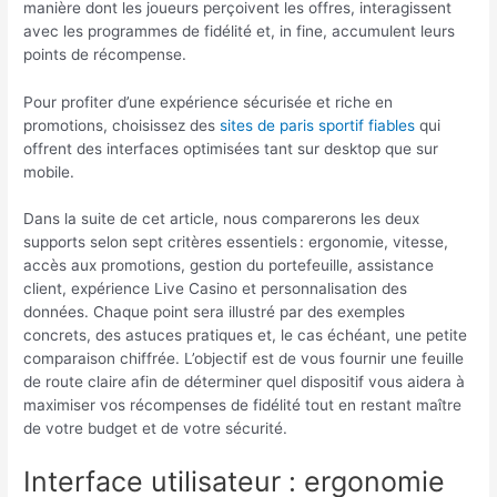
manière dont les joueurs perçoivent les offres, interagissent
avec les programmes de fidélité et, in fine, accumulent leurs
points de récompense.
Pour profiter d’une expérience sécurisée et riche en
promotions, choisissez des
sites de paris sportif fiables
qui
offrent des interfaces optimisées tant sur desktop que sur
mobile.
Dans la suite de cet article, nous comparerons les deux
supports selon sept critères essentiels : ergonomie, vitesse,
accès aux promotions, gestion du portefeuille, assistance
client, expérience Live Casino et personnalisation des
données. Chaque point sera illustré par des exemples
concrets, des astuces pratiques et, le cas échéant, une petite
comparaison chiffrée. L’objectif est de vous fournir une feuille
de route claire afin de déterminer quel dispositif vous aidera à
maximiser vos récompenses de fidélité tout en restant maître
de votre budget et de votre sécurité.
Interface utilisateur : ergonomie