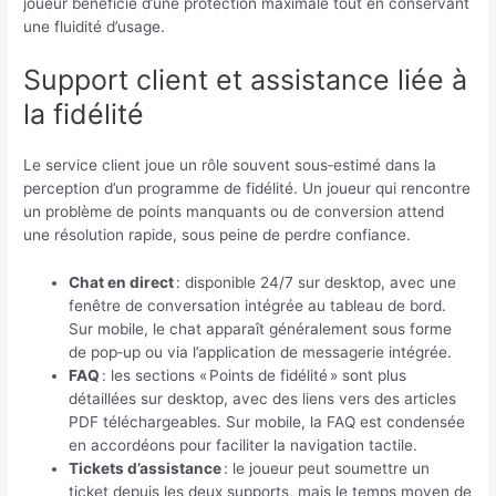
joueur bénéficie d’une protection maximale tout en conservant
une fluidité d’usage.
Support client et assistance liée à
la fidélité
Le service client joue un rôle souvent sous‑estimé dans la
perception d’un programme de fidélité. Un joueur qui rencontre
un problème de points manquants ou de conversion attend
une résolution rapide, sous peine de perdre confiance.
Chat en direct
: disponible 24/7 sur desktop, avec une
fenêtre de conversation intégrée au tableau de bord.
Sur mobile, le chat apparaît généralement sous forme
de pop‑up ou via l’application de messagerie intégrée.
FAQ
: les sections « Points de fidélité » sont plus
détaillées sur desktop, avec des liens vers des articles
PDF téléchargeables. Sur mobile, la FAQ est condensée
en accordéons pour faciliter la navigation tactile.
Tickets d’assistance
: le joueur peut soumettre un
ticket depuis les deux supports, mais le temps moyen de