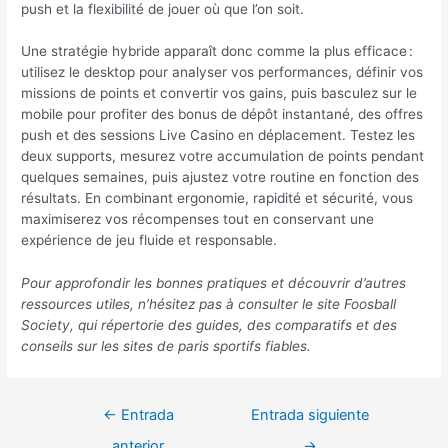
push et la flexibilité de jouer où que l’on soit.
Une stratégie hybride apparaît donc comme la plus efficace :
utilisez le desktop pour analyser vos performances, définir vos
missions de points et convertir vos gains, puis basculez sur le
mobile pour profiter des bonus de dépôt instantané, des offres
push et des sessions Live Casino en déplacement. Testez les
deux supports, mesurez votre accumulation de points pendant
quelques semaines, puis ajustez votre routine en fonction des
résultats. En combinant ergonomie, rapidité et sécurité, vous
maximiserez vos récompenses tout en conservant une
expérience de jeu fluide et responsable.
Pour approfondir les bonnes pratiques et découvrir d’autres
ressources utiles, n’hésitez pas à consulter le site Foosball
Society, qui répertorie des guides, des comparatifs et des
conseils sur les sites de paris sportifs fiables.
←
Entrada
Entrada siguiente
anterior
→