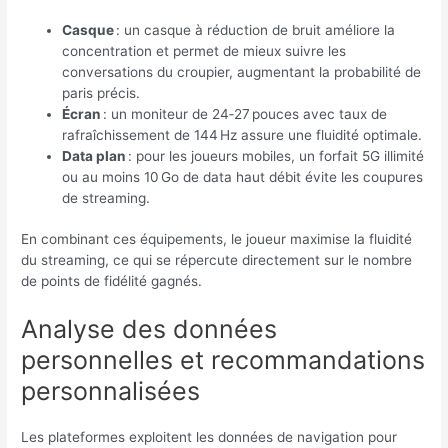
Casque
: un casque à réduction de bruit améliore la
concentration et permet de mieux suivre les
conversations du croupier, augmentant la probabilité de
paris précis.
Écran
: un moniteur de 24‑27 pouces avec taux de
rafraîchissement de 144 Hz assure une fluidité optimale.
Data plan
: pour les joueurs mobiles, un forfait 5G illimité
ou au moins 10 Go de data haut débit évite les coupures
de streaming.
En combinant ces équipements, le joueur maximise la fluidité
du streaming, ce qui se répercute directement sur le nombre
de points de fidélité gagnés.
Analyse des données
personnelles et recommandations
personnalisées
Les plateformes exploitent les données de navigation pour