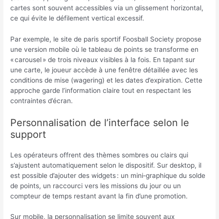
cartes sont souvent accessibles via un glissement horizontal,
ce qui évite le défilement vertical excessif.
Par exemple, le site de paris sportif Foosball Society propose
une version mobile où le tableau de points se transforme en
« carousel » de trois niveaux visibles à la fois. En tapant sur
une carte, le joueur accède à une fenêtre détaillée avec les
conditions de mise (wagering) et les dates d’expiration. Cette
approche garde l’information claire tout en respectant les
contraintes d’écran.
Personnalisation de l’interface selon le
support
Les opérateurs offrent des thèmes sombres ou clairs qui
s’ajustent automatiquement selon le dispositif. Sur desktop, il
est possible d’ajouter des widgets : un mini‑graphique du solde
de points, un raccourci vers les missions du jour ou un
compteur de temps restant avant la fin d’une promotion.
Sur mobile, la personnalisation se limite souvent aux