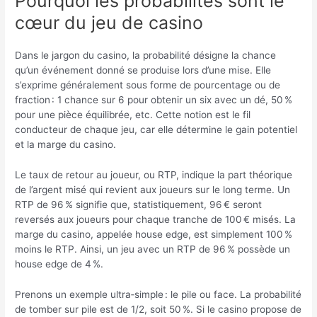
Pourquoi les probabilités sont le
cœur du jeu de casino
Dans le jargon du casino, la probabilité désigne la chance
qu’un événement donné se produise lors d’une mise. Elle
s’exprime généralement sous forme de pourcentage ou de
fraction : 1 chance sur 6 pour obtenir un six avec un dé, 50 %
pour une pièce équilibrée, etc. Cette notion est le fil
conducteur de chaque jeu, car elle détermine le gain potentiel
et la marge du casino.
Le taux de retour au joueur, ou RTP, indique la part théorique
de l’argent misé qui revient aux joueurs sur le long terme. Un
RTP de 96 % signifie que, statistiquement, 96 € seront
reversés aux joueurs pour chaque tranche de 100 € misés. La
marge du casino, appelée house edge, est simplement 100 %
moins le RTP. Ainsi, un jeu avec un RTP de 96 % possède un
house edge de 4 %.
Prenons un exemple ultra‑simple : le pile ou face. La probabilité
de tomber sur pile est de 1/2, soit 50 %. Si le casino propose de