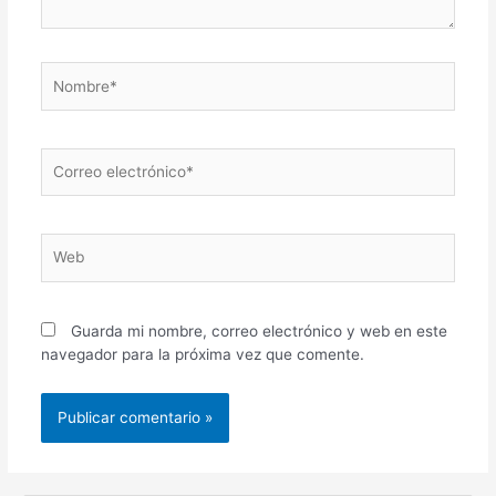
Guarda mi nombre, correo electrónico y web en este
navegador para la próxima vez que comente.