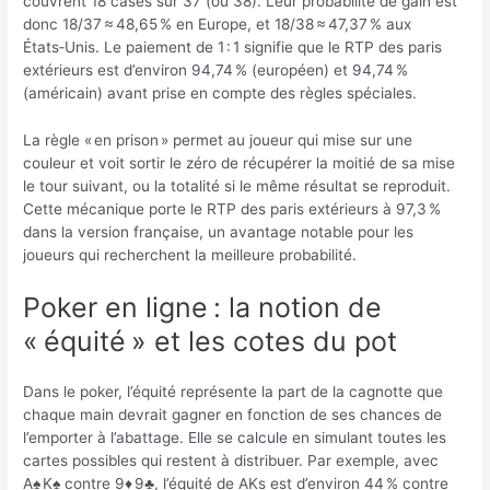
couvrent 18 cases sur 37 (ou 38). Leur probabilité de gain est
donc 18/37 ≈ 48,65 % en Europe, et 18/38 ≈ 47,37 % aux
États‑Unis. Le paiement de 1 : 1 signifie que le RTP des paris
extérieurs est d’environ 94,74 % (européen) et 94,74 %
(américain) avant prise en compte des règles spéciales.
La règle « en prison » permet au joueur qui mise sur une
couleur et voit sortir le zéro de récupérer la moitié de sa mise
le tour suivant, ou la totalité si le même résultat se reproduit.
Cette mécanique porte le RTP des paris extérieurs à 97,3 %
dans la version française, un avantage notable pour les
joueurs qui recherchent la meilleure probabilité.
Poker en ligne : la notion de
« équité » et les cotes du pot
Dans le poker, l’équité représente la part de la cagnotte que
chaque main devrait gagner en fonction de ses chances de
l’emporter à l’abattage. Elle se calcule en simulant toutes les
cartes possibles qui restent à distribuer. Par exemple, avec
A♠ K♠ contre 9♦ 9♣, l’équité de AKs est d’environ 44 % contre