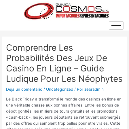
Comprendre Les
Probabilités Des Jeux De
Casino En Ligne – Guide
Ludique Pour Les Néophytes
Deja un comentario
/
Uncategorized
/ Por
zebradmin
Le Black Friday a transformé le monde des casinos en ligne en
une véritable chasse aux bonnes affaires. Entre les bonus de
dépôt gonflés, les milliers de tours gratuits et les promotions
« cash‑back », les joueurs débutants se retrouvent submergés
par des offres qui semblent trop belles pour être vraies. Cette