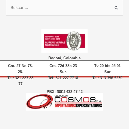
Bogotá, Colombia
Cra. 27 No 78-
Cra. 72d 38b 23
Tv 20 bis 45 01
28.
Sur.
Sur
Tel: 321 223 88
Tel: 321 227 7718
Tel: 313 396 5230
77
PBX: (601) 432 47 42