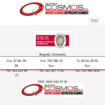
Bogotá, Colombia
Cra. 27 No 78-
Cra. 72d 38b 23
Tv 20 bis 45 01
28.
Sur.
Sur
Tel: 321 223 88
Tel: 321 227 7718
Tel: 313 396 5230
77
PBX: (601) 432 47 42